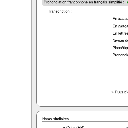
Prononciation francophone en français simplifié :
l
Transcription :
En
katak
En
hirag
En lettres
Niveau de 
Phonétiqu
Prononcia
»
Plus d'
Noms similaires
»
Cléo (FR)