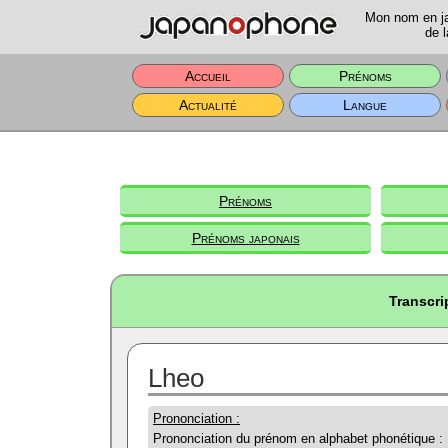
Mon nom en jap
de l
Accueil
Prénoms
Actualité
Langue
Prénoms
Prénoms japonais
Transcri
Lheo
Prononciation :
Prononciation du prénom en alphabet phonétique :