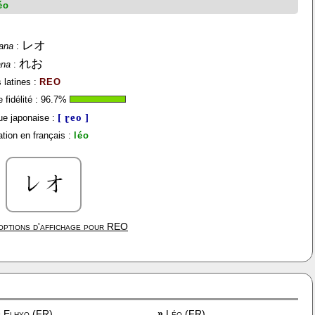
éo
レオ
ana
:
れお
ana
:
 latines :
REO
fidélité :
96.7
%
[ ɽeo ]
e japonaise :
tion en français :
léo
options d'affichage pour
REO
»
Elhyo (FR)
»
Léo (FR)