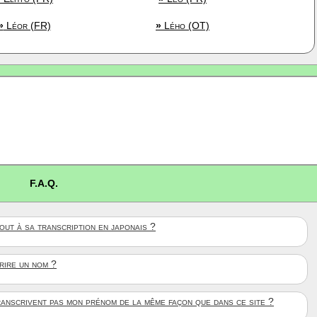
»
Léor (FR)
»
Lého (OT)
F.A.Q.
ut à sa transcription en japonais ?
crire un nom ?
anscrivent pas mon prénom de la même façon que dans ce site ?