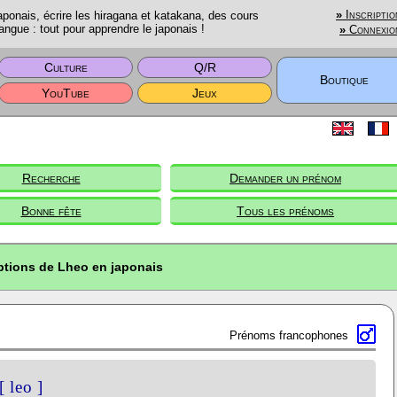
onais, écrire les hiragana et katakana, des cours
»
Inscriptio
angue : tout pour apprendre le japonais !
»
Connexio
Culture
Q/R
Boutique
YouTube
Jeux
Recherche
Demander un prénom
Bonne fête
Tous les prénoms
ptions de Lheo en japonais
Prénoms francophones
[ leo ]