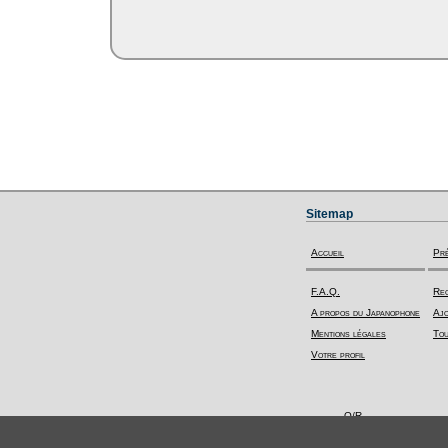
Sitemap
Accueil
Pr
F.A.Q.
Rec
A propos du Japanophone
Ajo
Mentions légales
Tou
Votre profil
Q/R