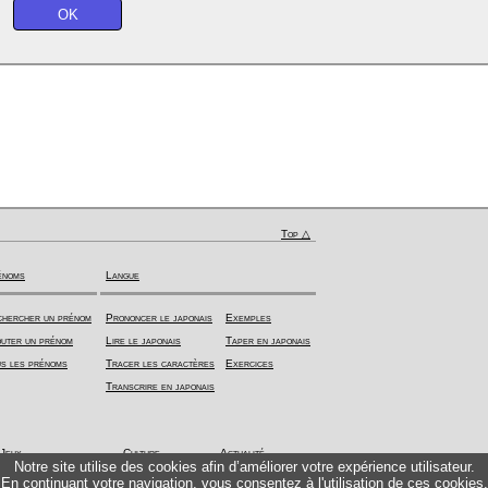
Top △
énoms
Langue
hercher un prénom
Prononcer le japonais
Exemples
uter un prénom
Lire le japonais
Taper en japonais
s les prénoms
Tracer les caractères
Exercices
Transcrire en japonais
Jeux
Culture
Actualité
Notre site utilise des cookies afin d’améliorer votre expérience utilisateur.
En continuant votre navigation, vous consentez à l'utilisation de ces cookies.