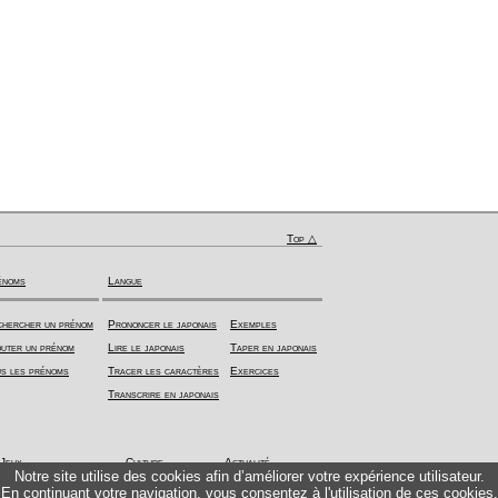
Top △
énoms
Langue
hercher un prénom
Prononcer le japonais
Exemples
uter un prénom
Lire le japonais
Taper en japonais
s les prénoms
Tracer les caractères
Exercices
Transcrire en japonais
Jeux
Culture
Actualité
Notre site utilise des cookies afin d’améliorer votre expérience utilisateur.
En continuant votre navigation, vous consentez à l'utilisation de ces cookies.