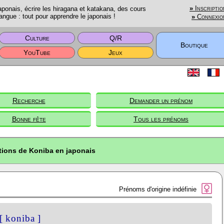
onais, écrire les hiragana et katakana, des cours
»
Inscriptio
angue : tout pour apprendre le japonais !
»
Connexio
Culture
Q/R
Boutique
YouTube
Jeux
Recherche
Demander un prénom
Bonne fête
Tous les prénoms
tions de Koniba en japonais
Prénoms d'origine indéfinie
[ koniba ]