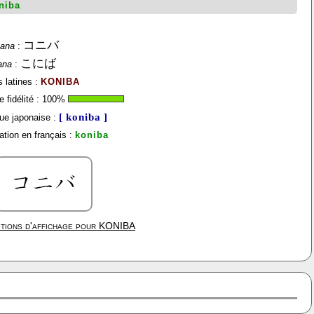
niba
コニバ
kana
:
こにば
ana
:
s latines :
KONIBA
 fidélité :
100
%
[ koniba ]
ue japonaise :
tion en français :
koniba
tions d'affichage pour
KONIBA