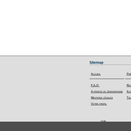
Sitemap
Accueil
Pr
F.A.Q.
Rec
A propos du Japanophone
Ajo
Mentions légales
Tou
Votre profil
Q/R