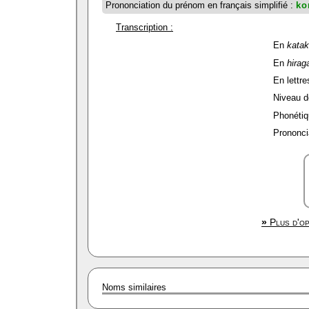
Prononciation du prénom en français simplifié :
ko
Transcription :
En
kata
En
hirag
En lettre
Niveau de
Phonétiq
Prononcia
»
Plus d'op
Noms similaires