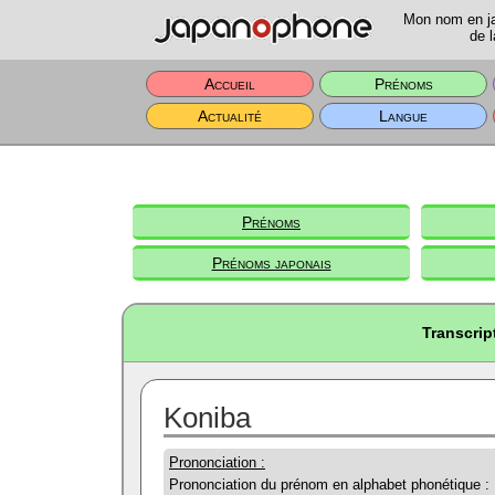
Mon nom en jap
de l
Accueil
Prénoms
Actualité
Langue
Prénoms
Prénoms japonais
Transcrip
Koniba
Prononciation :
Prononciation du prénom en alphabet phonétique :