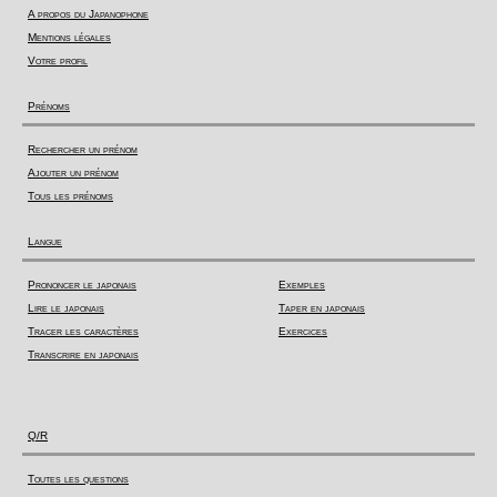
A propos du Japanophone
Mentions légales
Votre profil
Prénoms
Rechercher un prénom
Ajouter un prénom
Tous les prénoms
Langue
Prononcer le japonais
Exemples
Lire le japonais
Taper en japonais
Tracer les caractères
Exercices
Transcrire en japonais
Q/R
Toutes les questions