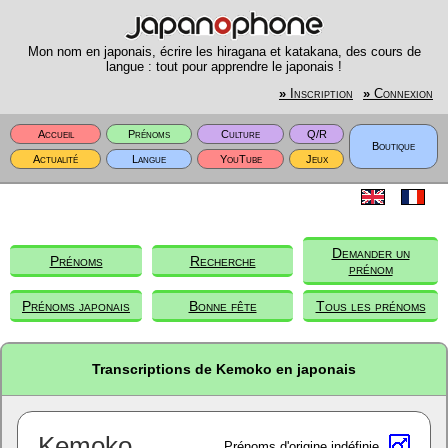
Mon nom en japonais, écrire les hiragana et katakana, des cours de
langue : tout pour apprendre le japonais !
»
Inscription
»
Connexion
Accueil
Prénoms
Culture
Q/R
Boutique
Actualité
Langue
YouTube
Jeux
Demander un
Prénoms
Recherche
prénom
Prénoms japonais
Bonne fête
Tous les prénoms
Transcriptions de Kemoko en japonais
Kemoko
Prénoms d'origine indéfinie