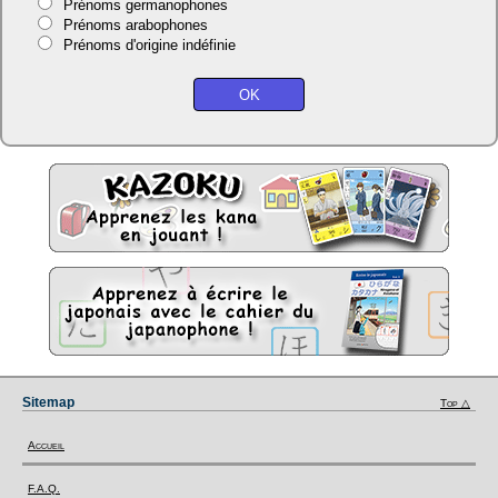
Prénoms germanophones
Prénoms arabophones
Prénoms d'origine indéfinie
Sitemap
Top △
Accueil
F.A.Q.