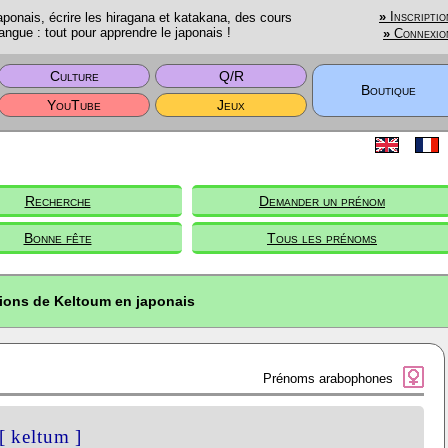
onais, écrire les hiragana et katakana, des cours
»
Inscriptio
angue : tout pour apprendre le japonais !
»
Connexio
Culture
Q/R
Boutique
YouTube
Jeux
Recherche
Demander un prénom
Bonne fête
Tous les prénoms
tions de Keltoum en japonais
Prénoms arabophones
[ keltum ]