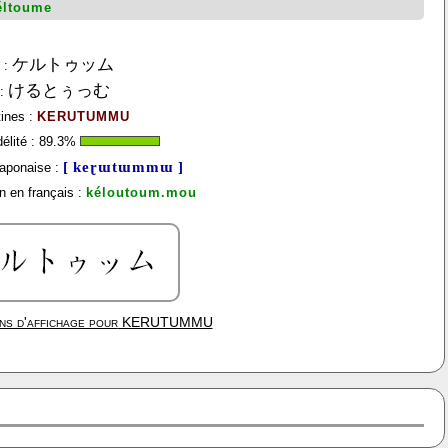
éltoume
ケルトゥッム
:
けるとぅっむ
:
tines :
KERUTUMMU
élité :
89.3
%
[ keɽɯtɯmmɯ ]
aponaise :
n en français :
kéloutoum.mou
ns d'affichage pour
KERUTUMMU