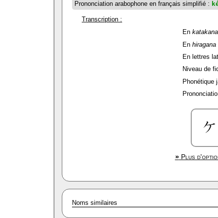
Prononciation arabophone en français simplifié :
k
Transcription :
En
katakana
En
hiragana
En lettres la
Niveau de fid
Phonétique j
Prononciatio
»
Plus d'optio
Noms similaires