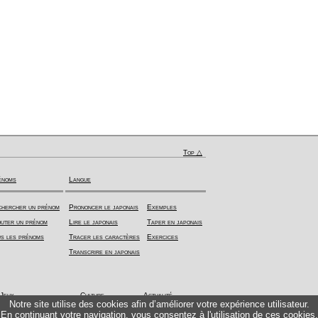
Top △
énoms
Langue
hercher un prénom
Prononcer le japonais
Exemples
uter un prénom
Lire le japonais
Taper en japonais
s les prénoms
Tracer les caractères
Exercices
Transcrire en japonais
Jeux
Culture
Actualité
Notre site utilise des cookies afin d’améliorer votre expérience utilisateur.
En continuant votre navigation, vous consentez à l'utilisation de ces cookies.