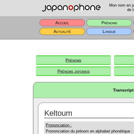
Mon nom en jap
de l
Accueil
Prénoms
Actualité
Langue
Prénoms
Prénoms japonais
Transcrip
Keltoum
Prononciation :
Prononciation du prénom en alphabet phonétique :