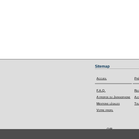
Sitemap
Accueil
Pr
F.A.Q.
Rec
A propos du Japanophone
Ajo
Mentions légales
Tou
Votre profil
Q/R