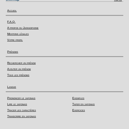
Accueil
F.A.Q.
A propos du Japanophone
Mentions légales
Votre profil
Prénoms
Rechercher un prénom
Ajouter un prénom
Tous les prénoms
Langue
Prononcer le japonais
Exemples
Lire le japonais
Taper en japonais
Tracer les caractères
Exercices
Transcrire en japonais