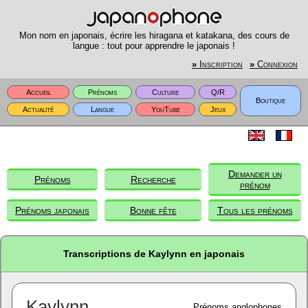
Mon nom en japonais, écrire les hiragana et katakana, des cours de
langue : tout pour apprendre le japonais !
»
Inscription
»
Connexion
Accueil
Prénoms
Culture
Q/R
Boutique
Actualité
Langue
YouTube
Jeux
Demander un
Prénoms
Recherche
prénom
Prénoms japonais
Bonne fête
Tous les prénoms
Transcriptions de Kaylynn en japonais
Kaylynn
Prénoms anglophones