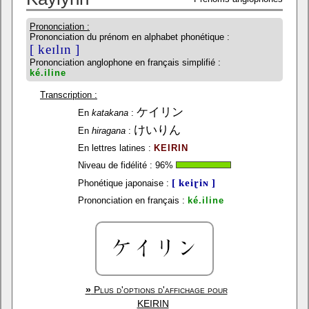
Prononciation :
Prononciation du prénom en alphabet phonétique :
[ keɪlɪn ]
Prononciation anglophone en français simplifié :
ké.iline
Transcription :
ケイリン
En
katakana
:
けいりん
En
hiragana
:
En lettres latines :
KEIRIN
Niveau de fidélité :
96
%
[ keiɽiɴ ]
Phonétique japonaise :
Prononciation en français :
ké.iline
»
Plus d'options d'affichage pour
KEIRIN