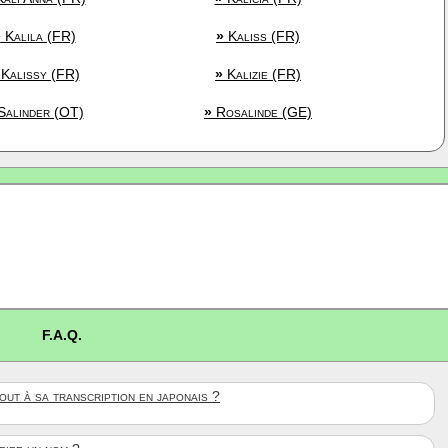
»
Kalila (FR)
»
Kaliss (FR)
Kalissy (FR)
»
Kalizie (FR)
alinder (OT)
»
Rosalinde (GE)
F.A.Q.
ut à sa transcription en japonais ?