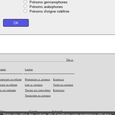
Prénoms germanophones
Prénoms arabophones
Prénoms d'origine indéfinie
Top △
énoms
Langue
hercher un prénom
Prononcer le japonais
Exemples
uter un prénom
Lire le japonais
Taper en japonais
s les prénoms
Tracer les caractères
Exercices
Transcrire en japonais
Jeux
Culture
Actualité
Notre site utilise des cookies afin d’améliorer votre expérience utilisateur.