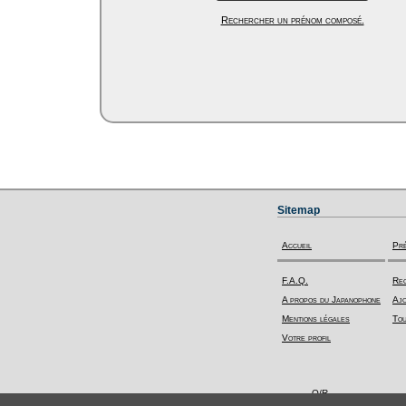
Rechercher un prénom composé.
Sitemap
Accueil
Pr
F.A.Q.
Rec
A propos du Japanophone
Ajo
Mentions légales
Tou
Votre profil
Q/R