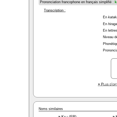
Prononciation francophone en français simplifié :
k
Transcription :
En
katak
En
hirag
En lettres
Niveau de 
Phonétiqu
Prononcia
»
Plus d'opt
Noms similaires
»
Kali (FR)
»
K