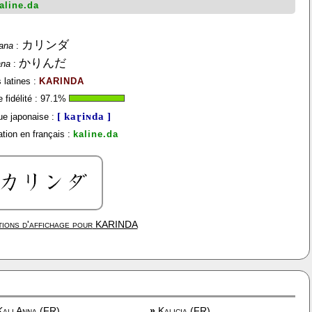
aline.da
カリンダ
ana
:
かりんだ
ana
:
 latines :
KARINDA
fidélité :
97.1
%
[ kaɽiɴda ]
e japonaise :
tion en français :
kaline.da
ions d'affichage pour
KARINDA
ali Anna (FR)
»
Kalicia (FR)