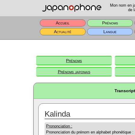
Mon nom en jap
de l
Accueil
Prénoms
Actualité
Langue
Prénoms
Prénoms japonais
Transcrip
Kalinda
Prononciation :
Prononciation du prénom en alphabet phonétique :