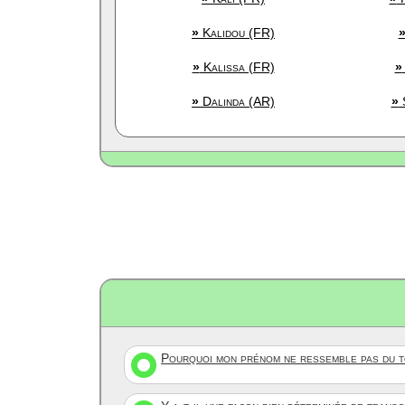
»
Kalidou (FR)
»
Kalissa (FR)
»
»
Dalinda (AR)
»
S
Pourquoi mon prénom ne ressemble pas du to