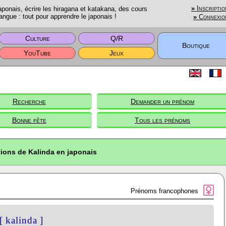
onais, écrire les hiragana et katakana, des cours
»
Inscriptio
angue : tout pour apprendre le japonais !
»
Connexio
Culture
Q/R
Boutique
YouTube
Jeux
Recherche
Demander un prénom
Bonne fête
Tous les prénoms
tions de Kalinda en japonais
Prénoms francophones
[ kalinda ]