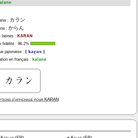
alane
カラン
ana
:
からん
ana
:
 latines :
KARAN
fidélité :
96.2
%
[ kaɽaɴ ]
e japonaise :
tion en français :
kalane
tions d'affichage pour
KARAN
Kaelan (FR)
»
Kalan (FR)