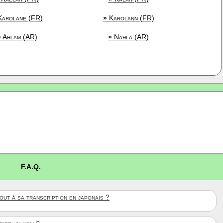
arolane (FR)
»
Karolann (FR)
»
Ahlam (AR)
»
Nahla (AR)
F.A.Q.
ut à sa transcription en japonais ?