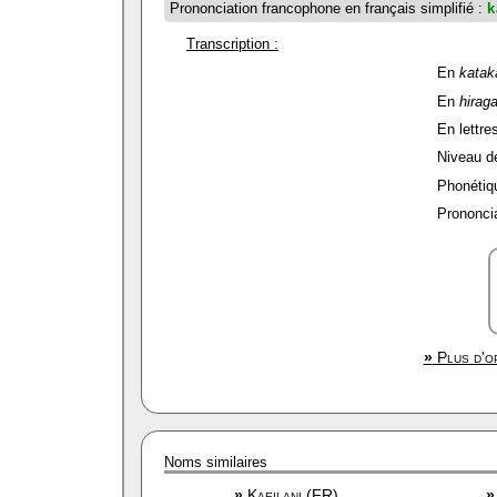
Prononciation francophone en français simplifié :
k
Transcription :
En
katak
En
hirag
En lettres
Niveau de 
Phonétiqu
Prononcia
»
Plus d'op
Noms similaires
»
Kaeilani (FR)
»