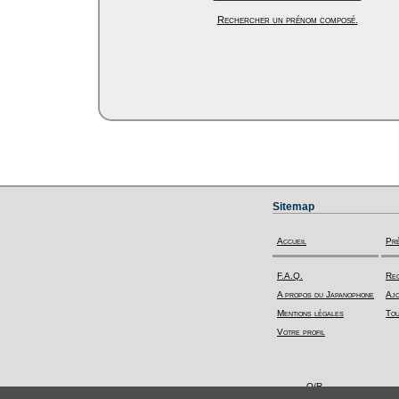
Rechercher un prénom composé.
Sitemap
Accueil
Pr
F.A.Q.
Rec
A propos du Japanophone
Ajo
Mentions légales
Tou
Votre profil
Q/R