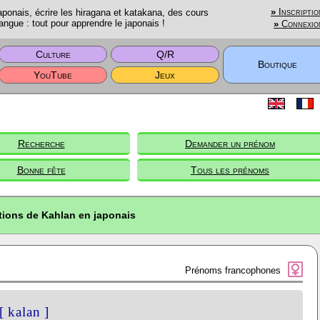
onais, écrire les hiragana et katakana, des cours
»
Inscriptio
angue : tout pour apprendre le japonais !
»
Connexio
Culture
Q/R
Boutique
YouTube
Jeux
Recherche
Demander un prénom
Bonne fête
Tous les prénoms
tions de Kahlan en japonais
Prénoms francophones
[ kalan ]