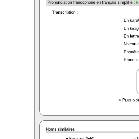
Prononciation francophone en français simplifié :
k
Transcription :
En
kata
En
hira
En lettre
Niveau de
Phonétiq
Prononci
»
Plus d'op
Noms similaires
»
Kaeilani (FR)
»
M