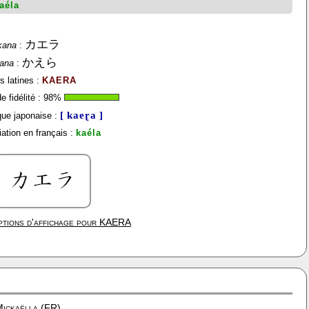
aéla
カエラ
kana
:
かえら
gana
:
s latines :
KAERA
 fidélité :
98
%
[ kaeɽa ]
ue japonaise :
ation en français :
kaéla
tions d'affichage pour
KAERA
ickaëlla (FR)