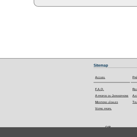
Sitemap
Accueil
Pr
F.A.Q.
Rec
A propos du Japanophone
Ajo
Mentions légales
Tou
Votre profil
Q/R