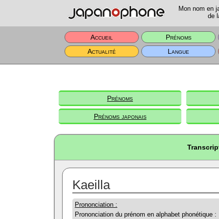
Mon nom en jap
de l
Accueil
Prénoms
Actualité
Langue
Prénoms
Prénoms japonais
Transcrip
Kaeilla
Prononciation :
Prononciation du prénom en alphabet phonétique :