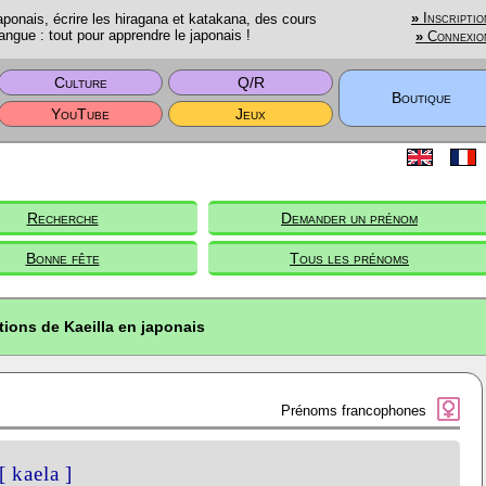
onais, écrire les hiragana et katakana, des cours
»
Inscriptio
angue : tout pour apprendre le japonais !
»
Connexio
Culture
Q/R
Boutique
YouTube
Jeux
Recherche
Demander un prénom
Bonne fête
Tous les prénoms
tions de Kaeilla en japonais
Prénoms francophones
[ kaela ]