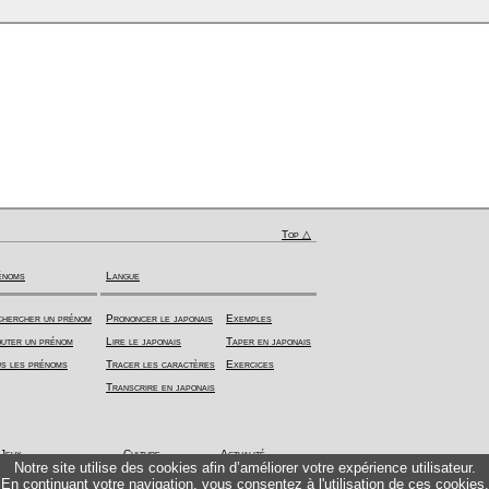
Top △
énoms
Langue
hercher un prénom
Prononcer le japonais
Exemples
uter un prénom
Lire le japonais
Taper en japonais
s les prénoms
Tracer les caractères
Exercices
Transcrire en japonais
Jeux
Culture
Actualité
Notre site utilise des cookies afin d’améliorer votre expérience utilisateur.
En continuant votre navigation, vous consentez à l'utilisation de ces cookies.