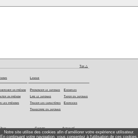
Top △
énoms
Langue
hercher un prénom
Prononcer le japonais
Exemples
uter un prénom
Lire le japonais
Taper en japonais
s les prénoms
Tracer les caractères
Exercices
Transcrire en japonais
Jeux
Culture
Actualité
Notre site utilise des cookies afin d’améliorer votre expérience utilisateur.
En continuant votre navigation, vous consentez à l'utilisation de ces cookies.