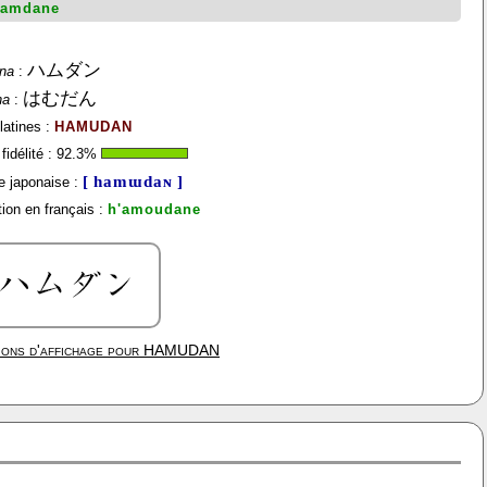
'amdane
ハムダン
na
:
はむだん
na
:
latines :
HAMUDAN
idélité :
92.3
%
[ hamɯdaɴ ]
 japonaise :
ion en français :
h'amoudane
ions d'affichage pour
HAMUDAN