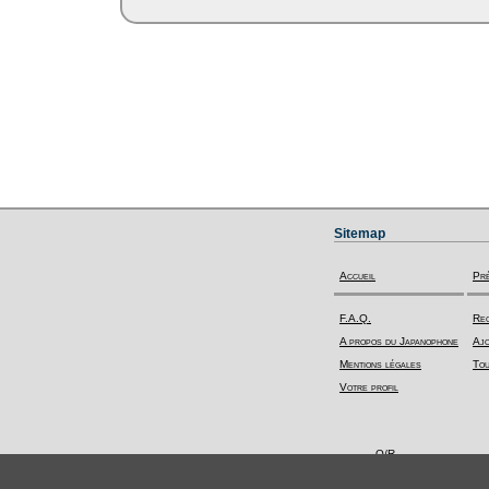
Sitemap
Accueil
Pr
F.A.Q.
Rec
A propos du Japanophone
Ajo
Mentions légales
Tou
Votre profil
Q/R