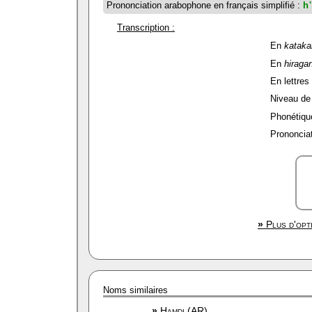
Prononciation arabophone en français simplifié :
h
Transcription :
En
kataka
En
hiraga
En lettres 
Niveau de f
Phonétique
Prononciat
»
Plus d'opt
Noms similaires
»
Hamdi (AR)