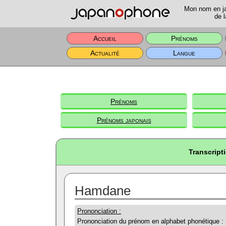
Mon nom en jap
de l
Accueil
Prénoms
Actualité
Langue
Prénoms
Prénoms japonais
Transcript
Hamdane
Prononciation :
Prononciation du prénom en alphabet phonétique :