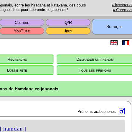
onais, écrire les hiragana et katakana, des cours
»
Inscriptio
angue : tout pour apprendre le japonais !
»
Connexio
Culture
Q/R
Boutique
YouTube
Jeux
Recherche
Demander un prénom
Bonne fête
Tous les prénoms
ions de Hamdane en japonais
Prénoms arabophones
[ hamdan ]