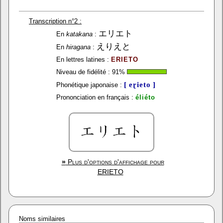
Transcription n°2 :
エリエト
En
katakana
:
えりえと
En
hiragana
:
En lettres latines :
ERIETO
Niveau de fidélité :
91
%
[ eɽieto ]
Phonétique japonaise :
Prononciation en français :
éliéto
»
Plus d'options d'affichage pour
ERIETO
Noms similaires