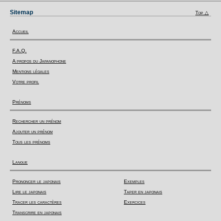
Sitemap
Top △
Accueil
F.A.Q.
A propos du Japanophone
Mentions légales
Votre profil
Prénoms
Rechercher un prénom
Ajouter un prénom
Tous les prénoms
Langue
Prononcer le japonais
Exemples
Lire le japonais
Taper en japonais
Tracer les caractères
Exercices
Transcrire en japonais