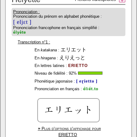
Prononciation :
Prononciation du prénom en alphabet phonétique :
[ eljɛt ]
Prononciation francophone en français simplifié :
élyète
Transcription n°1 :
エリエット
En
katakana
:
えりえっと
En
hiragana
:
En lettres latines :
ERIETTO
Niveau de fidélité :
92
%
[ eɽietto ]
Phonétique japonaise :
Prononciation en français :
éliét.to
»
Plus d'options d'affichage pour
ERIETTO