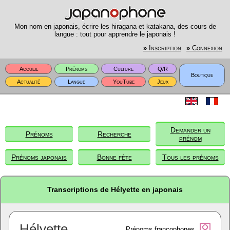
Mon nom en japonais, écrire les hiragana et katakana, des cours de
langue : tout pour apprendre le japonais !
»
Inscription
»
Connexion
Accueil
Prénoms
Culture
Q/R
Boutique
Actualité
Langue
YouTube
Jeux
Demander un
Prénoms
Recherche
prénom
Prénoms japonais
Bonne fête
Tous les prénoms
Transcriptions de Hélyette en japonais
Hélyette
Prénoms francophones