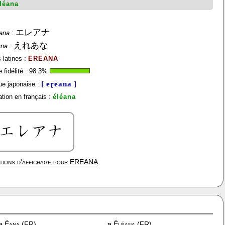
léana
エレアナ
ana
:
えれあな
ana
:
 latines :
EREANA
fidélité :
98.3
%
[ eɽeana ]
e japonaise :
tion en français :
éléana
tions d'affichage pour
EREANA
»
Éana (FR)
»
Éléana (FR)