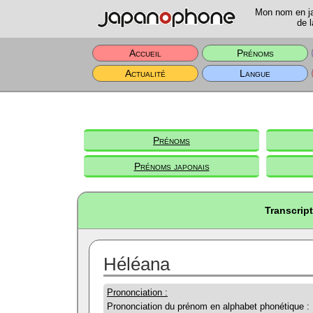
Mon nom en jap
de l
Accueil
Prénoms
Actualité
Langue
Prénoms
Prénoms japonais
Transcrip
Héléana
Prononciation :
Prononciation du prénom en alphabet phonétique :