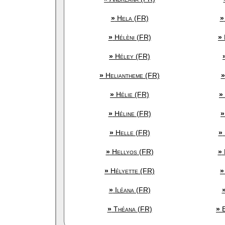
»
Hela (FR)
»
»
Hélèni (FR)
»
»
Héley (FR)
»
Heliantheme (FR)
»
»
Hélie (FR)
»
»
Héline (FR)
»
»
Helle (FR)
»
»
Hellyos (FR)
»
»
Hélyette (FR)
»
»
Iléana (FR)
»
Théana (FR)
»
E