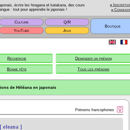
onais, écrire les hiragana et katakana, des cours
»
Inscriptio
angue : tout pour apprendre le japonais !
»
Connexio
Culture
Q/R
Boutique
YouTube
Jeux
Recherche
Demander un prénom
Bonne fête
Tous les prénoms
tions de Héléana en japonais
Prénoms francophones
[ eleana ]