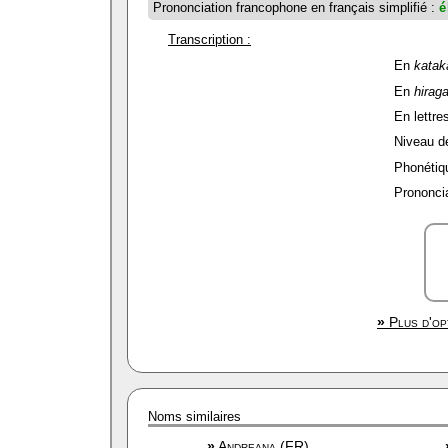
Prononciation francophone en français simplifié :
é
Transcription :
En
katak
En
hirag
En lettres
Niveau de 
Phonétiqu
Prononcia
»
Plus d'op
Noms similaires
»
Andreana (FR)