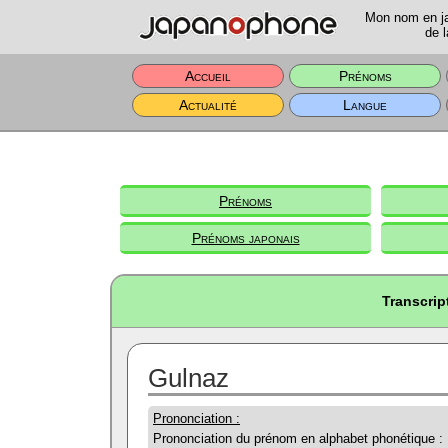
Mon nom en jap
de l
Accueil
Prénoms
Actualité
Langue
Prénoms
Prénoms japonais
Transcrip
Gulnaz
Prononciation :
Prononciation du prénom en alphabet phonétique :