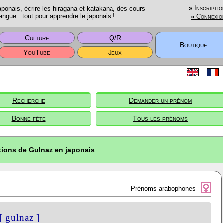
onais, écrire les hiragana et katakana, des cours
»
Inscriptio
angue : tout pour apprendre le japonais !
»
Connexio
Culture
Q/R
Boutique
YouTube
Jeux
Recherche
Demander un prénom
Bonne fête
Tous les prénoms
tions de Gulnaz en japonais
Prénoms arabophones
[ gulnaz ]