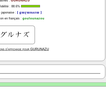
atines :
GURUNAZU
idélité :
88.6
%
[ gɯɽɯnazɯ ]
 japonaise :
on en français :
goulounazou
ons d'affichage pour
GURUNAZU