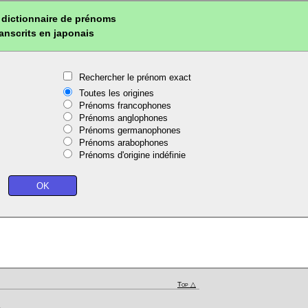
dictionnaire de prénoms
ranscrits en japonais
Rechercher le prénom exact
Toutes les origines
Prénoms francophones
Prénoms anglophones
Prénoms germanophones
Prénoms arabophones
Prénoms d'origine indéfinie
Top △