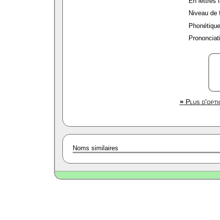
En lettres l
Niveau de f
Phonétique
Prononciati
»
Plus d'opti
Noms similaires