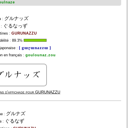
oulnaze
グルナッズ
a
:
ぐるなっず
:
tines :
GURUNAZZU
élité :
89.3
%
[ gɯɽɯnazzɯ ]
japonaise :
n en français :
goulounaz.zou
ns d'affichage pour
GURUNAZZU
グルナズ
na
:
ぐるなず
a
: