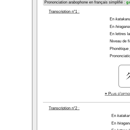
Prononciation arabophone en français simplifié :
g
Transcription n°1 :
En
katakan
En
hiragana
En lettres la
Niveau de fid
Phonétique 
Prononciatio
»
Plus d'optio
Transcription n°2 :
En
kataka
En
hiragan