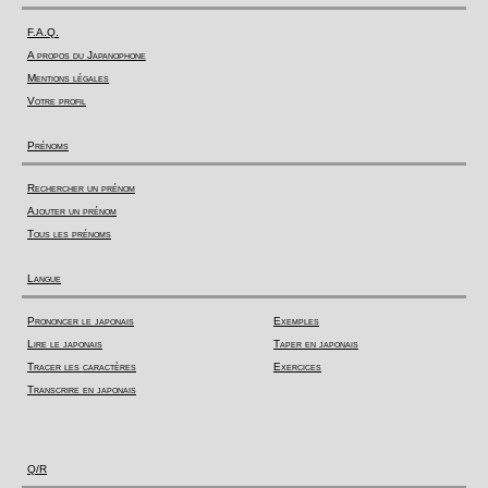
F.A.Q.
A propos du Japanophone
Mentions légales
Votre profil
Prénoms
Rechercher un prénom
Ajouter un prénom
Tous les prénoms
Langue
Prononcer le japonais
Exemples
Lire le japonais
Taper en japonais
Tracer les caractères
Exercices
Transcrire en japonais
Q/R