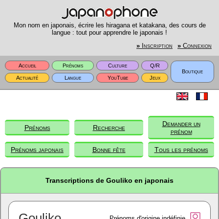
Mon nom en japonais, écrire les hiragana et katakana, des cours de
langue : tout pour apprendre le japonais !
»
Inscription
»
Connexion
Accueil
Prénoms
Culture
Q/R
Boutique
Actualité
Langue
YouTube
Jeux
Demander un
Prénoms
Recherche
prénom
Prénoms japonais
Bonne fête
Tous les prénoms
Transcriptions de Gouliko en japonais
Gouliko
Prénoms d'origine indéfinie