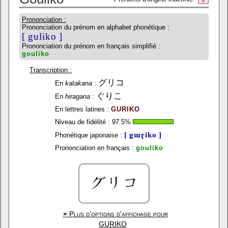
Prononciation :
Prononciation du prénom en alphabet phonétique :
[ guliko ]
Prononciation du prénom en français simplifié :
gouliko
Transcription :
グリコ
En
katakana
:
ぐりこ
En
hiragana
:
En lettres latines :
GURIKO
Niveau de fidélité :
97.5
%
[ gɯɽiko ]
Phonétique japonaise :
Prononciation en français :
gouliko
»
Plus d'options d'affichage pour
GURIKO