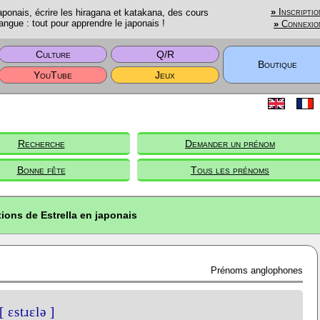
onais, écrire les hiragana et katakana, des cours
»
Inscriptio
angue : tout pour apprendre le japonais !
»
Connexio
Culture
Q/R
Boutique
YouTube
Jeux
Recherche
Demander un prénom
Bonne fête
Tous les prénoms
tions de Estrella en japonais
Prénoms anglophones
[ ɛstɹɛlə ]