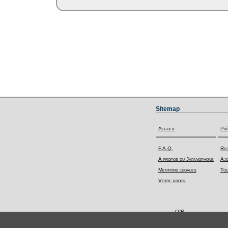
Sitemap
Accueil
Pr
F.A.Q.
Rec
A propos du Japanophone
Ajo
Mentions légales
Tou
Votre profil
Q/R