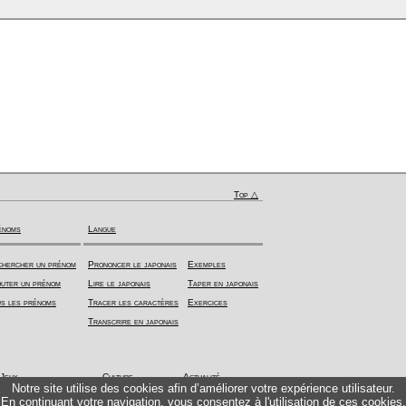
Top △
énoms
Langue
hercher un prénom
Prononcer le japonais
Exemples
uter un prénom
Lire le japonais
Taper en japonais
s les prénoms
Tracer les caractères
Exercices
Transcrire en japonais
Jeux
Culture
Actualité
Notre site utilise des cookies afin d’améliorer votre expérience utilisateur.
En continuant votre navigation, vous consentez à l'utilisation de ces cookies.