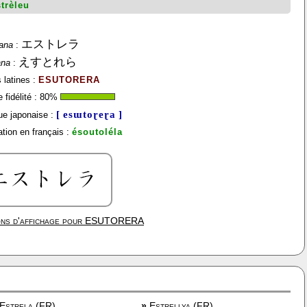
strèleu
エストレラ
ana
:
えすとれら
ana
:
 latines :
ESUTORERA
fidélité :
80
%
[ esɯtoɽeɽa ]
e japonaise :
tion en français :
ésoutoléla
ns d'affichage pour
ESUTORERA
Estrela (FR)
»
Estrellya (FR)