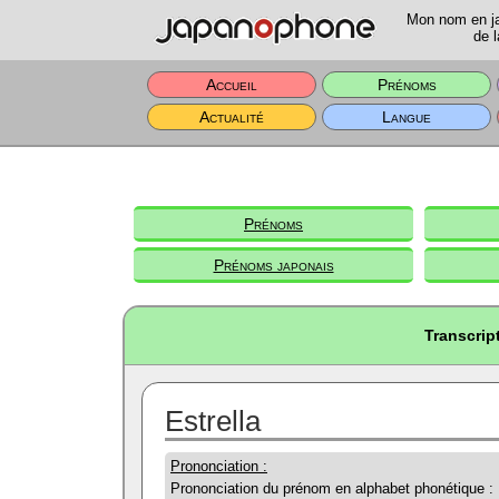
Mon nom en jap
de l
Accueil
Prénoms
Actualité
Langue
Prénoms
Prénoms japonais
Transcrip
Estrella
Prononciation :
Prononciation du prénom en alphabet phonétique :