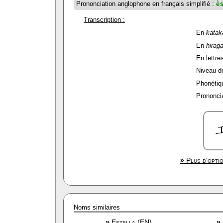
Prononciation anglophone en français simplifié :
è
Transcription :
En
katak
En
hirag
En lettres
Niveau de 
Phonétiqu
Prononcia
»
Plus d'optio
Noms similaires
»
Estella (EN)
»