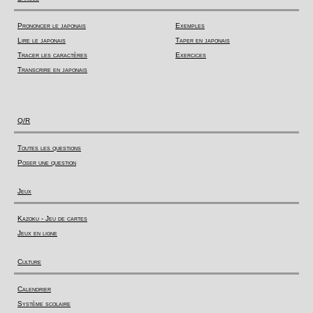
Prononcer le japonais
Exemples
Lire le japonais
Taper en japonais
Tracer les caractères
Exercices
Transcrire en japonais
Q/R
Toutes les questions
Poser une question
Jeux
Kazoku - Jeu de cartes
Jeux en ligne
Culture
Calendrier
Système scolaire