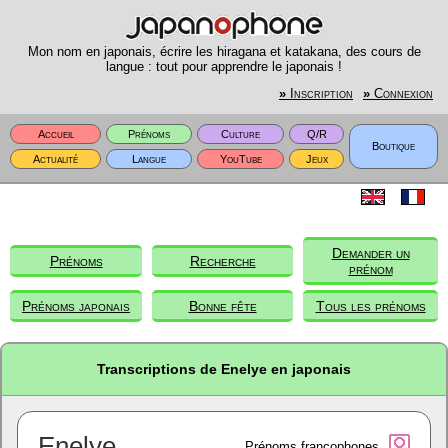
Mon nom en japonais, écrire les hiragana et katakana, des cours de
langue : tout pour apprendre le japonais !
»
Inscription
»
Connexion
Accueil
Prénoms
Culture
Q/R
Boutique
Actualité
Langue
YouTube
Jeux
Demander un
Prénoms
Recherche
prénom
Prénoms japonais
Bonne fête
Tous les prénoms
Transcriptions de Enelye en japonais
Enelye
Prénoms francophones