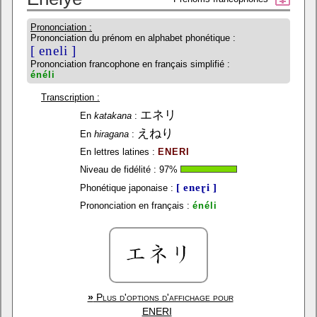
Prononciation :
Prononciation du prénom en alphabet phonétique :
[ eneli ]
Prononciation francophone en français simplifié :
énéli
Transcription :
エネリ
En
katakana
:
えねり
En
hiragana
:
En lettres latines :
ENERI
Niveau de fidélité :
97
%
[ eneɽi ]
Phonétique japonaise :
Prononciation en français :
énéli
»
Plus d'options d'affichage pour
ENERI