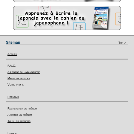
Sitemap
Top △
Accueil
F.A.Q.
A propos du Japanophone
Mentions légales
Votre profil
Prénoms
Rechercher un prénom
Ajouter un prénom
Tous les prénoms
Langue