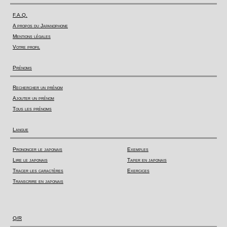
F.A.Q.
A propos du Japanophone
Mentions légales
Votre profil
Prénoms
Rechercher un prénom
Ajouter un prénom
Tous les prénoms
Langue
Prononcer le japonais
Exemples
Lire le japonais
Taper en japonais
Tracer les caractères
Exercices
Transcrire en japonais
Q/R