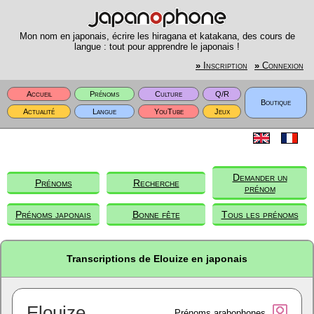
Mon nom en japonais, écrire les hiragana et katakana, des cours de
langue : tout pour apprendre le japonais !
»
Inscription
»
Connexion
Accueil
Prénoms
Culture
Q/R
Boutique
Actualité
Langue
YouTube
Jeux
Demander un
Prénoms
Recherche
prénom
Prénoms japonais
Bonne fête
Tous les prénoms
Transcriptions de Elouize en japonais
Elouize
Prénoms arabophones