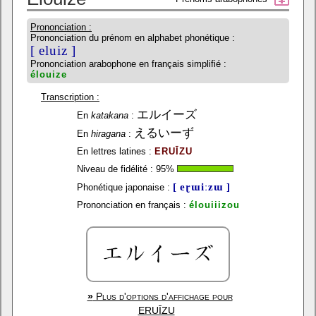
Prononciation :
Prononciation du prénom en alphabet phonétique :
[ eluiz ]
Prononciation arabophone en français simplifié :
élouize
Transcription :
エルイーズ
En
katakana
:
えるいーず
En
hiragana
:
En lettres latines :
ERUĪZU
Niveau de fidélité :
95
%
[ eɽɯiːzɯ ]
Phonétique japonaise :
Prononciation en français :
élouiiizou
»
Plus d'options d'affichage pour
ERUĪZU