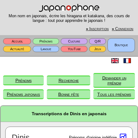
Mon nom en japonais, écrire les hiragana et katakana, des cours de
langue : tout pour apprendre le japonais !
»
Inscription
»
Connexion
Accueil
Prénoms
Culture
Q/R
Boutique
Actualité
Langue
YouTube
Jeux
Demander un
Prénoms
Recherche
prénom
Prénoms japonais
Bonne fête
Tous les prénoms
Transcriptions de Dinis en japonais
Dinis
Prénoms d'origine indéfinie