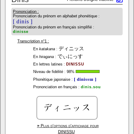
Prononciation :
Prononciation du prénom en alphabet phonétique :
[ dinis ]
Prononciation du prénom en français simplifié :
dinisse
Transcription n°1 :
ディニッス
En
katakana
:
でぃにっす
En
hiragana
:
En lettres latines :
DINISSU
Niveau de fidélité :
98
%
[ dinissɯ ]
Phonétique japonaise :
Prononciation en français :
dinis.sou
»
Plus d'options d'affichage pour
DINISSU