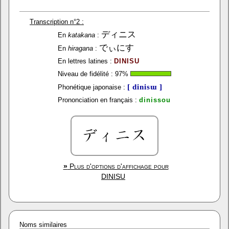
Transcription n°2 :
ディニス
En
katakana
:
でぃにす
En
hiragana
:
En lettres latines :
DINISU
Niveau de fidélité :
97
%
[ dinisɯ ]
Phonétique japonaise :
Prononciation en français :
dinissou
»
Plus d'options d'affichage pour
DINISU
Noms similaires