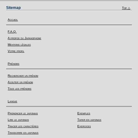
Sitemap
Top △
Accueil
F.A.Q.
A propos du Japanophone
Mentions légales
Votre profil
Prénoms
Rechercher un prénom
Ajouter un prénom
Tous les prénoms
Langue
Prononcer le japonais
Exemples
Lire le japonais
Taper en japonais
Tracer les caractères
Exercices
Transcrire en japonais