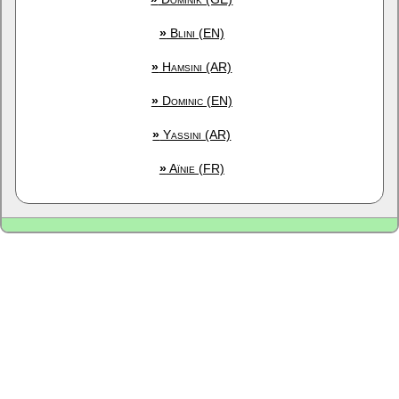
»
Blini (EN)
»
Hamsini (AR)
»
Dominic (EN)
»
Yassini (AR)
»
Aïnie (FR)