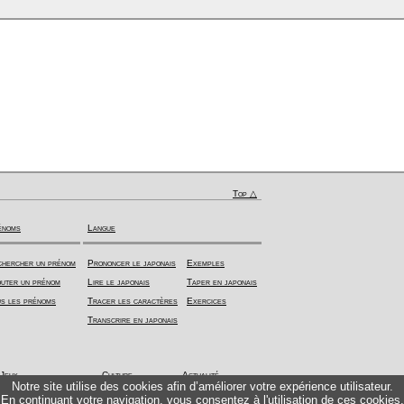
Top △
énoms
Langue
hercher un prénom
Prononcer le japonais
Exemples
uter un prénom
Lire le japonais
Taper en japonais
s les prénoms
Tracer les caractères
Exercices
Transcrire en japonais
Jeux
Culture
Actualité
Notre site utilise des cookies afin d’améliorer votre expérience utilisateur.
En continuant votre navigation, vous consentez à l'utilisation de ces cookies.