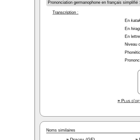
Prononciation germanophone en français simplifié 
Transcription :
En
kata
En
hira
En lettre
Niveau de
Phonétiq
Prononci
»
Plus d'opt
Noms similaires
»
Debora (GE)
»