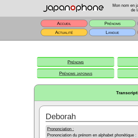
Mon nom en jap
de l
Accueil
Prénoms
Actualité
Langue
Prénoms
Prénoms japonais
Transcrip
Deborah
Prononciation :
Prononciation du prénom en alphabet phonétique :