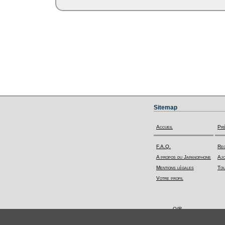
Sitemap
Accueil
Pr
F.A.Q.
Rec
A propos du Japanophone
Ajo
Mentions légales
Tou
Votre profil
Q/R