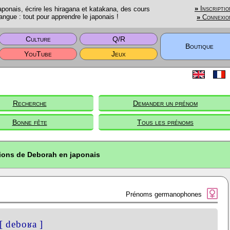
onais, écrire les hiragana et katakana, des cours
»
Inscriptio
angue : tout pour apprendre le japonais !
»
Connexio
Culture
Q/R
Boutique
YouTube
Jeux
Recherche
Demander un prénom
Bonne fête
Tous les prénoms
tions de Deborah en japonais
Prénoms germanophones
[ deboʁa ]