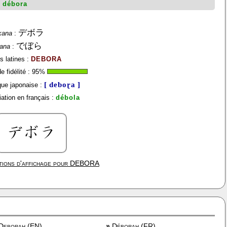
:
débora
デボラ
kana
:
でぼら
gana
:
s latines :
DEBORA
 fidélité :
95
%
[ deboɽa ]
ue japonaise :
ation en français :
débola
ions d'affichage pour
DEBORA
Deborah (EN)
»
Déborah (FR)