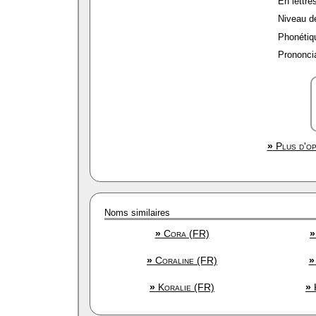
En lettres
Niveau de 
Phonétiqu
Prononcia
»
Plus d'op
Noms similaires
»
Cora (FR)
»
»
Coraline (FR)
»
»
Koralie (FR)
»
K