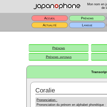
Mon nom en jap
de l
Accueil
Prénoms
Actualité
Langue
Prénoms
Prénoms japonais
Transcrip
Coralie
Prononciation :
Prononciation du prénom en alphabet phonétique :