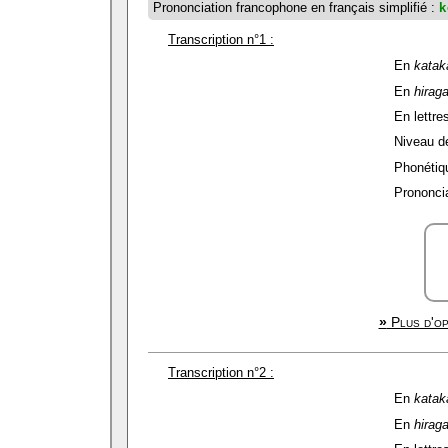
Prononciation francophone en français simplifié :
k
Transcription n°1 :
En
katak
En
hirag
En lettres
Niveau de 
Phonétiqu
Prononcia
»
Plus d'op
Transcription n°2 :
En
katak
En
hirag