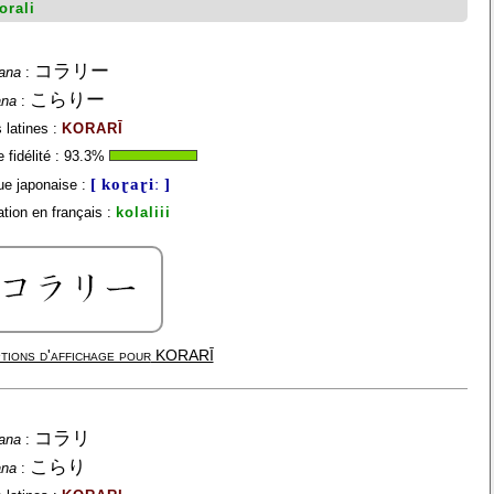
orali
コラリー
ana
:
こらりー
ana
:
 latines :
KORARĪ
fidélité :
93.3
%
[ koɽaɽiː ]
e japonaise :
tion en français :
kolaliii
tions d'affichage pour
KORARĪ
コラリ
ana
:
こらり
ana
: