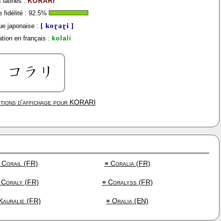
 latines :
KORARI
fidélité :
92.5
%
[ koɽaɽi ]
e japonaise :
tion en français :
kolali
tions d'affichage pour
KORARI
Corail (FR)
»
Coralia (FR)
Coraly (FR)
»
Coralyss (FR)
auralie (FR)
»
Oralia (EN)