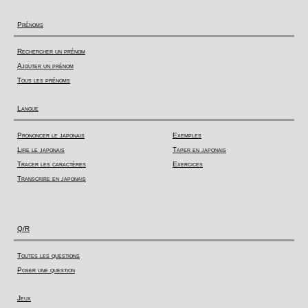
Prénoms
Rechercher un prénom
Ajouter un prénom
Tous les prénoms
Langue
Prononcer le japonais
Exemples
Lire le japonais
Taper en japonais
Tracer les caractères
Exercices
Transcrire en japonais
Q/R
Toutes les questions
Poser une question
Jeux