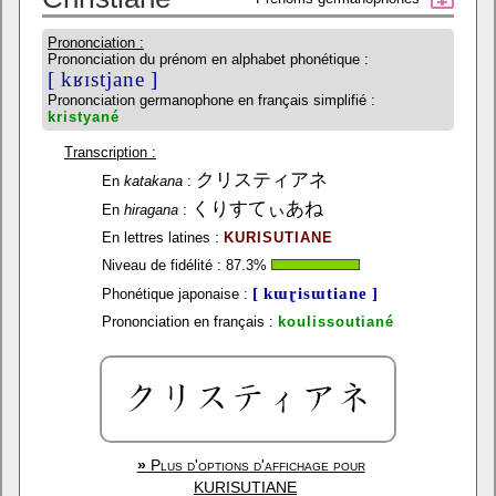
Prononciation :
Prononciation du prénom en alphabet phonétique :
[ kʁɪstjane ]
Prononciation germanophone en français simplifié :
kristyané
Transcription :
クリスティアネ
En
katakana
:
くりすてぃあね
En
hiragana
:
En lettres latines :
KURISUTIANE
Niveau de fidélité :
87.3
%
[ kɯɽisɯtiane ]
Phonétique japonaise :
Prononciation en français :
koulissoutiané
»
Plus d'options d'affichage pour
KURISUTIANE