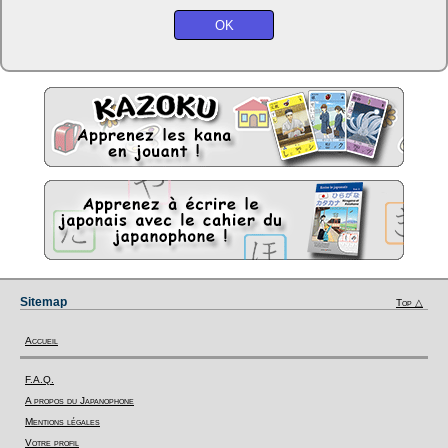
Sitemap
Top △
Accueil
F.A.Q.
A propos du Japanophone
Mentions légales
Votre profil