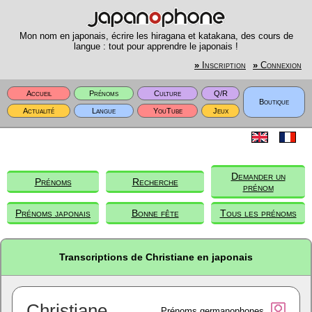
Mon nom en japonais, écrire les hiragana et katakana, des cours de
langue : tout pour apprendre le japonais !
»
Inscription
»
Connexion
Accueil
Prénoms
Culture
Q/R
Boutique
Actualité
Langue
YouTube
Jeux
Demander un
Prénoms
Recherche
prénom
Prénoms japonais
Bonne fête
Tous les prénoms
Transcriptions de Christiane en japonais
Christiane
Prénoms germanophones