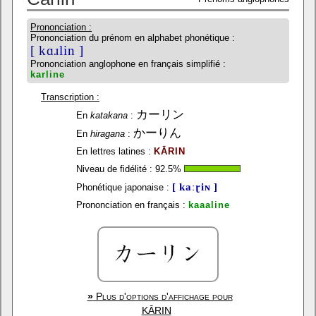
Prononciation :
Prononciation du prénom en alphabet phonétique :
[ kɑɹlin ]
Prononciation anglophone en français simplifié :
karline
Transcription :
カーリン
En
katakana
:
かーりん
En
hiragana
:
En lettres latines :
KĀRIN
Niveau de fidélité :
92.5
%
[ kaːɽiɴ ]
Phonétique japonaise :
Prononciation en français :
kaaaline
»
Plus d'options d'affichage pour
KĀRIN