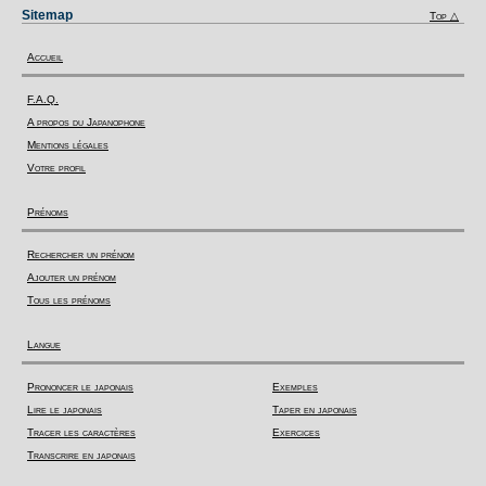
Sitemap
Top △
Accueil
F.A.Q.
A propos du Japanophone
Mentions légales
Votre profil
Prénoms
Rechercher un prénom
Ajouter un prénom
Tous les prénoms
Langue
Prononcer le japonais
Exemples
Lire le japonais
Taper en japonais
Tracer les caractères
Exercices
Transcrire en japonais