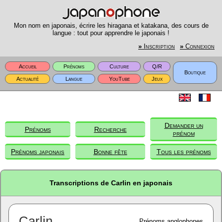
Mon nom en japonais, écrire les hiragana et katakana, des cours de
langue : tout pour apprendre le japonais !
»
Inscription
»
Connexion
Accueil
Prénoms
Culture
Q/R
Boutique
Actualité
Langue
YouTube
Jeux
Demander un
Prénoms
Recherche
prénom
Prénoms japonais
Bonne fête
Tous les prénoms
Transcriptions de Carlin en japonais
Carlin
Prénoms anglophones