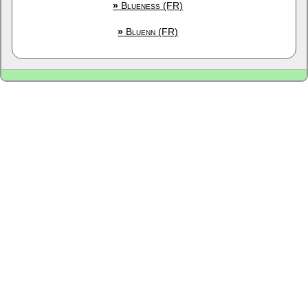
»
Blueness (FR)
»
Bluenn (FR)