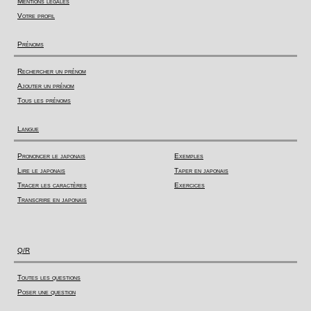
Mentions légales
Votre profil
Prénoms
Rechercher un prénom
Ajouter un prénom
Tous les prénoms
Langue
Prononcer le japonais
Exemples
Lire le japonais
Taper en japonais
Tracer les caractères
Exercices
Transcrire en japonais
Q/R
Toutes les questions
Poser une question