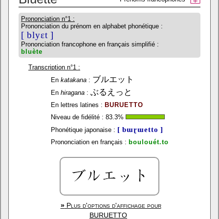
Prononciation n°1 :
Prononciation du prénom en alphabet phonétique :
[ blyɛt ]
Prononciation francophone en français simplifié :
bluète
Transcription n°1 :
ブルエット
En
katakana
:
ぶるえっと
En
hiragana
:
En lettres latines :
BURUETTO
Niveau de fidélité :
83.3
%
[ bɯɽɯetto ]
Phonétique japonaise :
Prononciation en français :
boulouét.to
»
Plus d'options d'affichage pour
BURUETTO