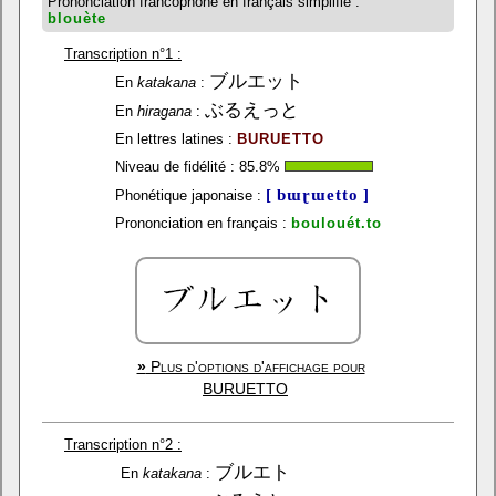
Prononciation francophone en français simplifié :
blouète
Transcription n°1 :
ブルエット
En
katakana
:
ぶるえっと
En
hiragana
:
En lettres latines :
BURUETTO
Niveau de fidélité :
85.8
%
[ bɯɽɯetto ]
Phonétique japonaise :
Prononciation en français :
boulouét.to
»
Plus d'options d'affichage pour
BURUETTO
Transcription n°2 :
ブルエト
En
katakana
: