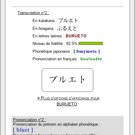
Transcription n°2 :
ブルエト
En
katakana
:
ぶるえと
En
hiragana
:
En lettres latines :
BURUETO
Niveau de fidélité :
82.5
%
[ bɯɽɯeto ]
Phonétique japonaise :
Prononciation en français :
boulouéto
»
Plus d'options d'affichage pour
BURUETO
Prononciation n°2 :
Prononciation du prénom en alphabet phonétique :
[ bluɛt ]