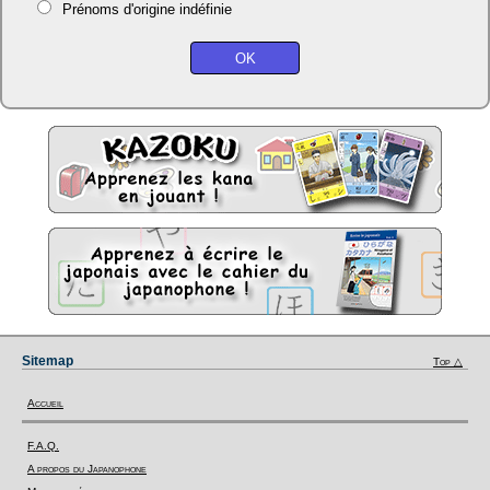
Prénoms d'origine indéfinie
Sitemap
Top △
Accueil
F.A.Q.
A propos du Japanophone