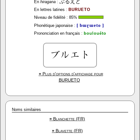
ぶるえと
En
hiragana
:
En lettres latines :
BURUETO
Niveau de fidélité :
85
%
[ bɯɽɯeto ]
Phonétique japonaise :
Prononciation en français :
boulouéto
»
Plus d'options d'affichage pour
BURUETO
Noms similaires
»
Blanchette (FR)
»
Blavette (FR)