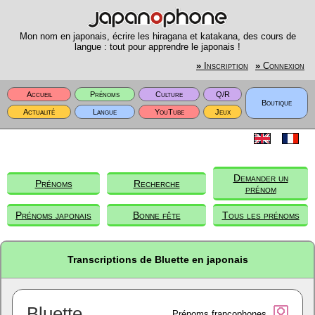
Mon nom en japonais, écrire les hiragana et katakana, des cours de
langue : tout pour apprendre le japonais !
»
Inscription
»
Connexion
Accueil
Prénoms
Culture
Q/R
Boutique
Actualité
Langue
YouTube
Jeux
Demander un
Prénoms
Recherche
prénom
Prénoms japonais
Bonne fête
Tous les prénoms
Transcriptions de Bluette en japonais
Bluette
Prénoms francophones