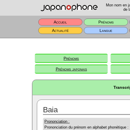
Mon nom en jap
de l
Accueil
Prénoms
Actualité
Langue
Prénoms
Prénoms japonais
Transcri
Baia
Prononciation :
Prononciation du prénom en alphabet phonétique :