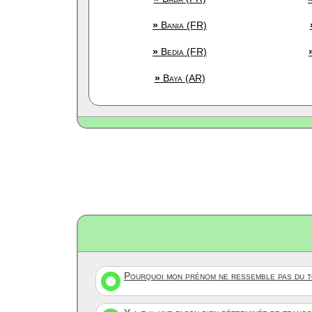
»
Bania (FR)
»
Bedia (FR)
»
Baya (AR)
Pourquoi mon prénom ne ressemble pas du to