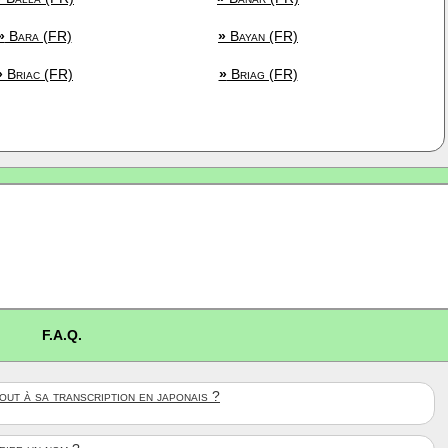
»
Bara (FR)
»
Bayan (FR)
»
Briac (FR)
»
Briag (FR)
F.A.Q.
ut à sa transcription en japonais ?