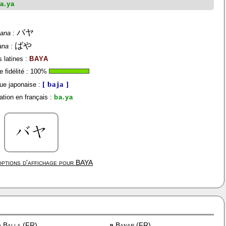
a.ya
バヤ
kana
:
ばや
ana
:
s latines :
BAYA
 fidélité :
100
%
[ baja ]
ue japonaise :
tion en français :
ba.ya
ptions d'affichage pour
BAYA
»
Balla (FR)
»
Banar (FR)