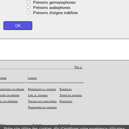
Prénoms germanophones
Prénoms arabophones
Prénoms d'origine indéfinie
Top △
énoms
Langue
hercher un prénom
Prononcer le japonais
Exemples
uter un prénom
Lire le japonais
Taper en japonais
s les prénoms
Tracer les caractères
Exercices
Transcrire en japonais
Jeux
Culture
Actualité
Notre site utilise des cookies afin d’améliorer votre expérience utilisateur.