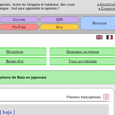
onais, écrire les hiragana et katakana, des cours
»
Inscriptio
angue : tout pour apprendre le japonais !
»
Connexio
Culture
Q/R
Boutique
YouTube
Jeux
Recherche
Demander un prénom
Bonne fête
Tous les prénoms
ptions de Baia en japonais
Prénoms francophones
[ baja ]