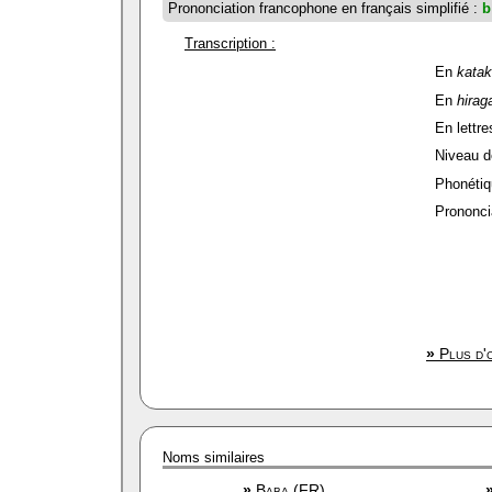
Prononciation francophone en français simplifié :
b
Transcription :
En
kata
En
hirag
En lettre
Niveau de
Phonétiq
Prononcia
»
Plus d'o
Noms similaires
»
Baba (FR)