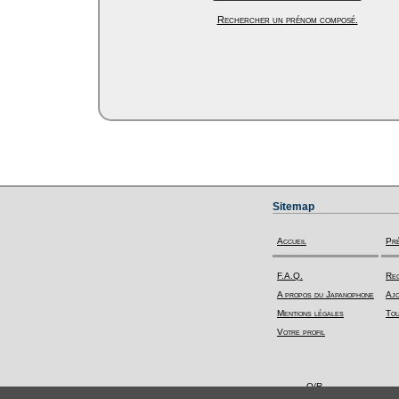
Rechercher un prénom composé.
Sitemap
Accueil
Pr
F.A.Q.
Rec
A propos du Japanophone
Ajo
Mentions légales
Tou
Votre profil
Q/R