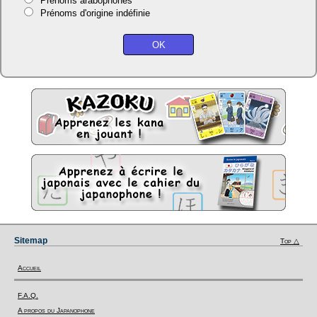
Prénoms arabophones
Prénoms d'origine indéfinie
Sitemap
Top △
Accueil
F.A.Q.
A propos du Japanophone