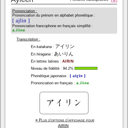
Prononciation :
Prononciation du prénom en alphabet phonétique :
[ ajlin ]
Prononciation francophone en français simplifié :
a.iline
Transcription :
アイリン
En
katakana
:
あいりん
En
hiragana
:
En lettres latines :
AIRIN
Niveau de fidélité :
94.2
%
[ aiɽiɴ ]
Phonétique japonaise :
Prononciation en français :
a.iline
»
Plus d'options d'affichage pour
AIRIN