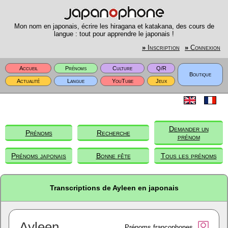
Mon nom en japonais, écrire les hiragana et katakana, des cours de
langue : tout pour apprendre le japonais !
»
Inscription
»
Connexion
Accueil
Prénoms
Culture
Q/R
Boutique
Actualité
Langue
YouTube
Jeux
Demander un
Prénoms
Recherche
prénom
Prénoms japonais
Bonne fête
Tous les prénoms
Transcriptions de Ayleen en japonais
Ayleen
Prénoms francophones