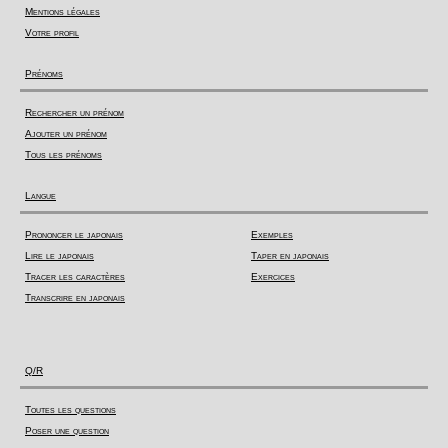
Mentions légales
Votre profil
Prénoms
Rechercher un prénom
Ajouter un prénom
Tous les prénoms
Langue
Prononcer le japonais
Exemples
Lire le japonais
Taper en japonais
Tracer les caractères
Exercices
Transcrire en japonais
Q/R
Toutes les questions
Poser une question