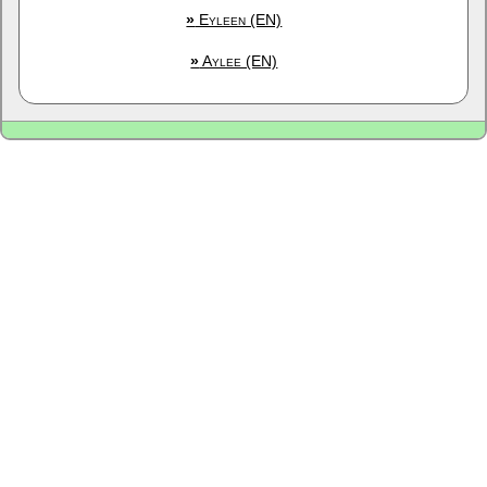
»
Eyleen (EN)
»
Aylee (EN)