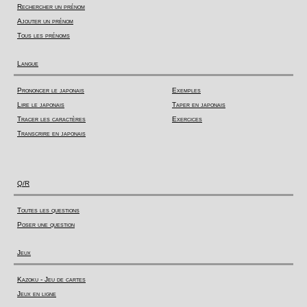
Rechercher un prénom
Ajouter un prénom
Tous les prénoms
Langue
Prononcer le japonais
Exemples
Lire le japonais
Taper en japonais
Tracer les caractères
Exercices
Transcrire en japonais
Q/R
Toutes les questions
Poser une question
Jeux
Kazoku - Jeu de cartes
Jeux en ligne