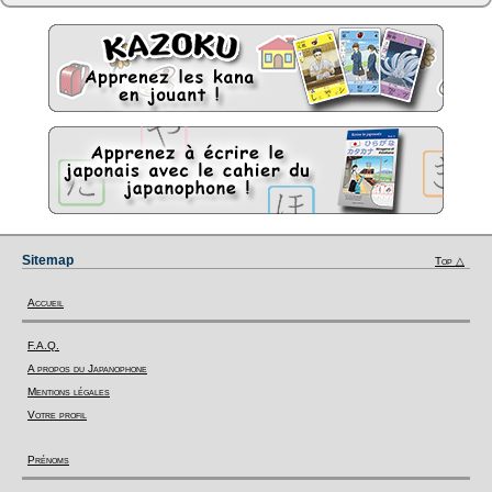
Sitemap
Top △
Accueil
F.A.Q.
A propos du Japanophone
Mentions légales
Votre profil
Prénoms