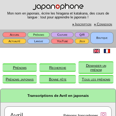
Mon nom en japonais, écrire les hiragana et katakana, des cours de
langue : tout pour apprendre le japonais !
»
Inscription
»
Connexion
Accueil
Prénoms
Culture
Q/R
Boutique
Actualité
Langue
YouTube
Jeux
Demander un
Prénoms
Recherche
prénom
Prénoms japonais
Bonne fête
Tous les prénoms
Transcriptions de Avril en japonais
Avril
Prénoms francophones