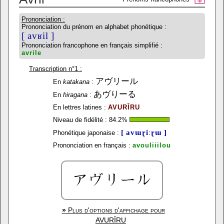
Prononciation :
Prononciation du prénom en alphabet phonétique :
[ avʁil ]
Prononciation francophone en français simplifié :
avrile
Transcription n°1 :
アヴリール
En
katakana
:
あヴりーる
En
hiragana
:
En lettres latines :
AVURĪRU
Niveau de fidélité :
84.2
%
[ avɯɽiːɽɯ ]
Phonétique japonaise :
Prononciation en français :
avouliiilou
»
Plus d'options d'affichage pour
AVURĪRU