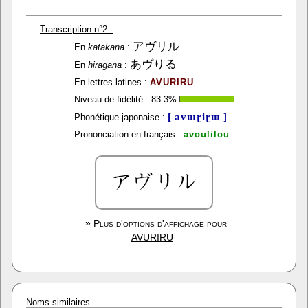
Transcription n°2 :
アヴリル
En
katakana
:
あヴりる
En
hiragana
:
En lettres latines :
AVURIRU
Niveau de fidélité :
83.3
%
[ avɯɽiɽɯ ]
Phonétique japonaise :
Prononciation en français :
avoulilou
»
Plus d'options d'affichage pour
AVURIRU
Noms similaires