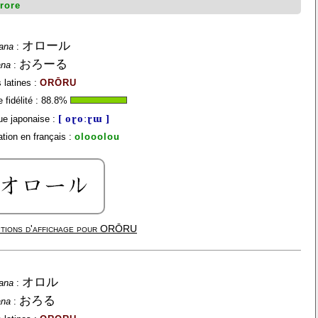
rore
オロール
ana
:
おろーる
ana
:
 latines :
ORŌRU
fidélité :
88.8
%
[ oɽoːɽɯ ]
e japonaise :
tion en français :
olooolou
tions d'affichage pour
ORŌRU
オロル
ana
:
おろる
ana
: