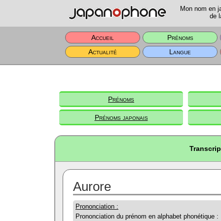
Mon nom en jap
de l
Accueil
Prénoms
Actualité
Langue
Prénoms
Prénoms japonais
Transcrip
Aurore
Prononciation :
Prononciation du prénom en alphabet phonétique :