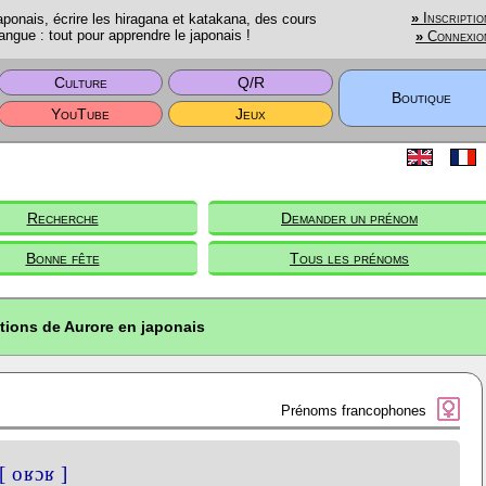
onais, écrire les hiragana et katakana, des cours
»
Inscriptio
angue : tout pour apprendre le japonais !
»
Connexio
Culture
Q/R
Boutique
YouTube
Jeux
Recherche
Demander un prénom
Bonne fête
Tous les prénoms
tions de Aurore en japonais
Prénoms francophones
[ oʁɔʁ ]