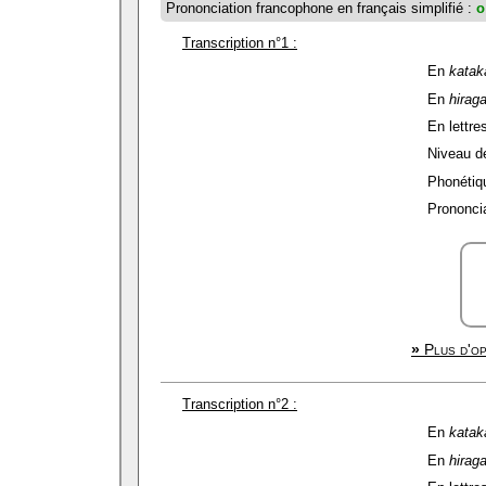
Prononciation francophone en français simplifié :
o
Transcription n°1 :
En
katak
En
hirag
En lettres
Niveau de 
Phonétiqu
Prononcia
»
Plus d'op
Transcription n°2 :
En
katak
En
hirag