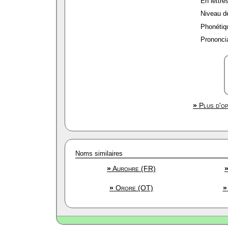
En lettres
Niveau de 
Phonétiqu
Prononcia
»
Plus d'op
Noms similaires
»
Aurohre (FR)
»
Orore (OT)
»