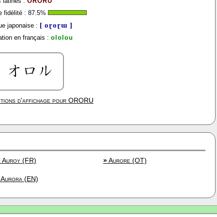
 latines :
ORORU
fidélité :
87.5
%
[ oɽoɽɯ ]
e japonaise :
tion en français :
ololou
tions d'affichage pour
ORORU
»
Auroy (FR)
»
Aurore (OT)
Aurora (EN)