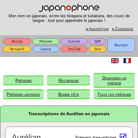
Mon nom en japonais, écrire les hiragana et katakana, des cours de
langue : tout pour apprendre le japonais !
»
Inscription
»
Connexion
Accueil
Prénoms
Culture
Q/R
Boutique
Actualité
Langue
YouTube
Jeux
Demander un
Prénoms
Recherche
prénom
Prénoms japonais
Bonne fête
Tous les prénoms
Transcriptions de Aurélian en japonais
Aurélian
Prénoms francophones