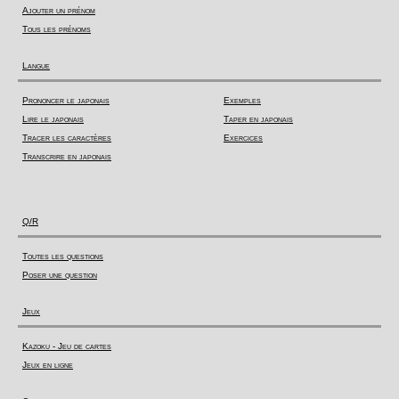
Ajouter un prénom
Tous les prénoms
Langue
Prononcer le japonais
Exemples
Lire le japonais
Taper en japonais
Tracer les caractères
Exercices
Transcrire en japonais
Q/R
Toutes les questions
Poser une question
Jeux
Kazoku - Jeu de cartes
Jeux en ligne