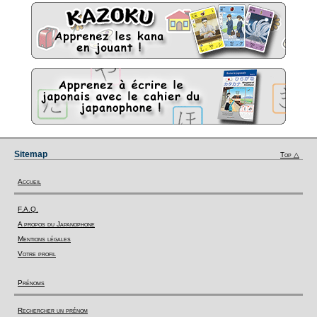
Sitemap
Top △
Accueil
F.A.Q.
A propos du Japanophone
Mentions légales
Votre profil
Prénoms
Rechercher un prénom