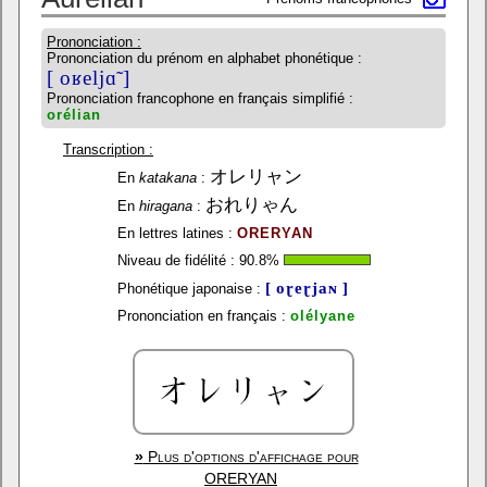
Prononciation :
Prononciation du prénom en alphabet phonétique :
[ oʁeljɑ̃ ]
Prononciation francophone en français simplifié :
orélian
Transcription :
オレリャン
En
katakana
:
おれりゃん
En
hiragana
:
En lettres latines :
ORERYAN
Niveau de fidélité :
90.8
%
[ oɽeɽjaɴ ]
Phonétique japonaise :
Prononciation en français :
olélyane
»
Plus d'options d'affichage pour
ORERYAN