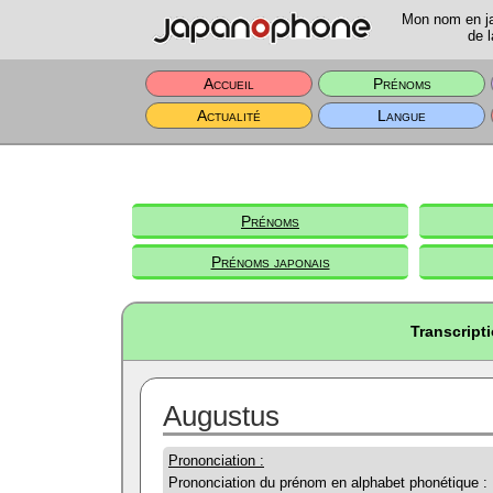
Mon nom en jap
de l
Accueil
Prénoms
Actualité
Langue
Prénoms
Prénoms japonais
Transcript
Augustus
Prononciation :
Prononciation du prénom en alphabet phonétique :