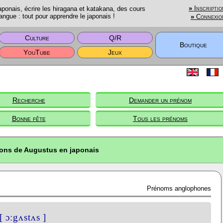
onais, écrire les hiragana et katakana, des cours
»
Inscriptio
angue : tout pour apprendre le japonais !
»
Connexio
Culture
Q/R
Boutique
YouTube
Jeux
Recherche
Demander un prénom
Bonne fête
Tous les prénoms
ions de Augustus en japonais
Prénoms anglophones
[ ɔːgʌstʌs ]