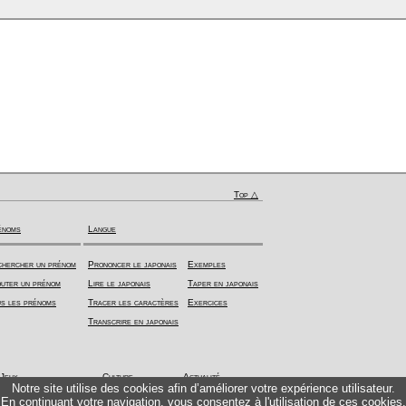
Top △
énoms
Langue
hercher un prénom
Prononcer le japonais
Exemples
uter un prénom
Lire le japonais
Taper en japonais
s les prénoms
Tracer les caractères
Exercices
Transcrire en japonais
Jeux
Culture
Actualité
Notre site utilise des cookies afin d’améliorer votre expérience utilisateur.
En continuant votre navigation, vous consentez à l'utilisation de ces cookies.