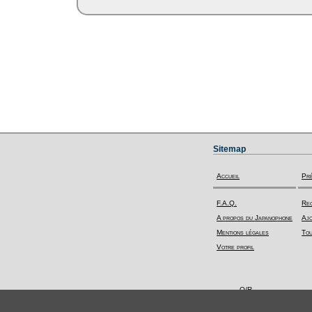
Sitemap
Accueil
Pr
F.A.Q.
Rec
A propos du Japanophone
Ajo
Mentions légales
Tou
Votre profil
Q/R