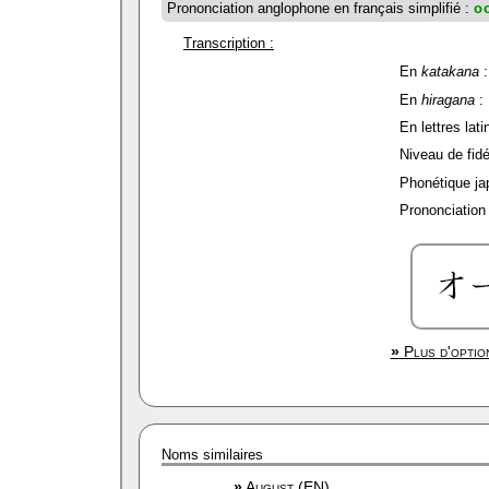
Prononciation anglophone en français simplifié :
o
Transcription :
En
katakana
:
En
hiragana
:
En lettres lati
Niveau de fidél
Phonétique ja
Prononciation 
»
Plus d'optio
Noms similaires
»
August (EN)