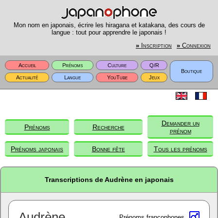
Mon nom en japonais, écrire les hiragana et katakana, des cours de
langue : tout pour apprendre le japonais !
»
Inscription
»
Connexion
Accueil
Prénoms
Culture
Q/R
Boutique
Actualité
Langue
YouTube
Jeux
Demander un
Prénoms
Recherche
prénom
Prénoms japonais
Bonne fête
Tous les prénoms
Transcriptions de Audrène en japonais
Audrène
Prénoms francophones