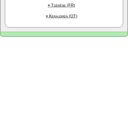
»
Tsérène (FR)
»
Keraudren (OT)