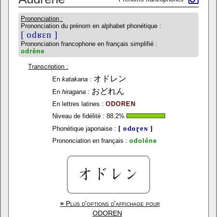
Prononciation :
Prononciation du prénom en alphabet phonétique :
[ odʁɛn ]
Prononciation francophone en français simplifié :
odrène
Transcription :
オドレン
En
katakana
:
おどれん
En
hiragana
:
En lettres latines :
ODOREN
Niveau de fidélité :
88.2
%
[ odoɽeɴ ]
Phonétique japonaise :
Prononciation en français :
odoléne
»
Plus d'options d'affichage pour
ODOREN