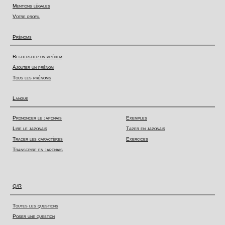
Mentions légales
Votre profil
Prénoms
Rechercher un prénom
Ajouter un prénom
Tous les prénoms
Langue
Prononcer le japonais
Exemples
Lire le japonais
Taper en japonais
Tracer les caractères
Exercices
Transcrire en japonais
Q/R
Toutes les questions
Poser une question