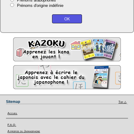
Prénoms arabophones
Prénoms d'origine indéfinie
Sitemap
Top △
Accueil
F.A.Q.
A propos du Japanophone