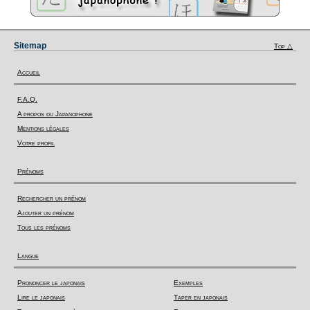
Sitemap
Top △
Accueil
F.A.Q.
A propos du Japanophone
Mentions légales
Votre profil
Prénoms
Rechercher un prénom
Ajouter un prénom
Tous les prénoms
Langue
Prononcer le japonais
Exemples
Lire le japonais
Taper en japonais