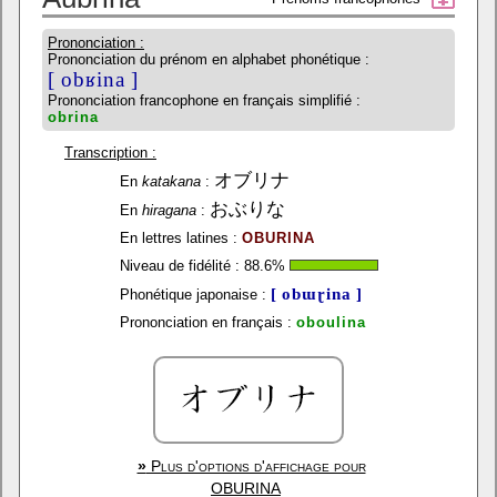
Prononciation :
Prononciation du prénom en alphabet phonétique :
[ obʁina ]
Prononciation francophone en français simplifié :
obrina
Transcription :
オブリナ
En
katakana
:
おぶりな
En
hiragana
:
En lettres latines :
OBURINA
Niveau de fidélité :
88.6
%
[ obɯɽina ]
Phonétique japonaise :
Prononciation en français :
oboulina
»
Plus d'options d'affichage pour
OBURINA