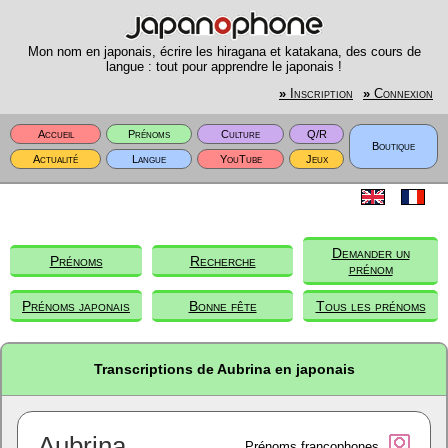
Mon nom en japonais, écrire les hiragana et katakana, des cours de
langue : tout pour apprendre le japonais !
»
Inscription
»
Connexion
Accueil
Prénoms
Culture
Q/R
Boutique
Actualité
Langue
YouTube
Jeux
Demander un
Prénoms
Recherche
prénom
Prénoms japonais
Bonne fête
Tous les prénoms
Transcriptions de Aubrina en japonais
Aubrina
Prénoms francophones