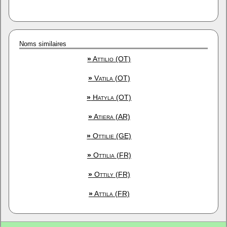
Noms similaires
»
Attilio (OT)
»
Vatila (OT)
»
Hatyla (OT)
»
Atiera (AR)
»
Ottilie (GE)
»
Ottilia (FR)
»
Ottily (FR)
»
Attila (FR)