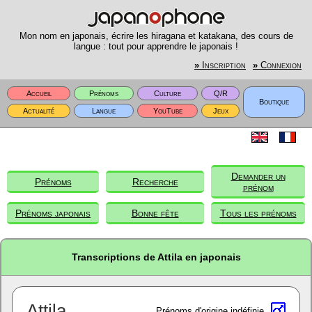
Mon nom en japonais, écrire les hiragana et katakana, des cours de
langue : tout pour apprendre le japonais !
»
Inscription
»
Connexion
Accueil
Prénoms
Culture
Q/R
Boutique
Actualité
Langue
YouTube
Jeux
Demander un
Prénoms
Recherche
prénom
Prénoms japonais
Bonne fête
Tous les prénoms
Transcriptions de Attila en japonais
Attila
Prénoms d'origine indéfinie