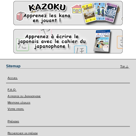
Sitemap
Top △
Accueil
F.A.Q.
A propos du Japanophone
Mentions légales
Votre profil
Prénoms
Rechercher un prénom