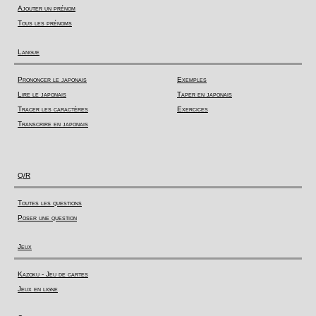
Ajouter un prénom
Tous les prénoms
Langue
Prononcer le japonais
Exemples
Lire le japonais
Taper en japonais
Tracer les caractères
Exercices
Transcrire en japonais
Q/R
Toutes les questions
Poser une question
Jeux
Kazoku - Jeu de cartes
Jeux en ligne