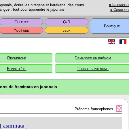
onais, écrire les hiragana et katakana, des cours
»
Inscriptio
angue : tout pour apprendre le japonais !
»
Connexio
Culture
Q/R
Boutique
YouTube
Jeux
Recherche
Demander un prénom
Bonne fête
Tous les prénoms
ions de Asminata en japonais
Prénoms francophones
[ asminata ]