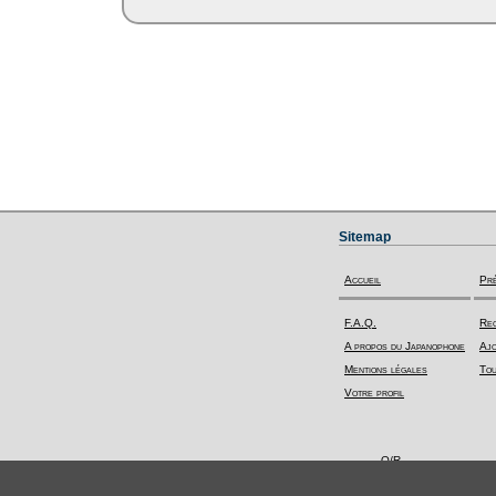
Sitemap
Accueil
Pr
F.A.Q.
Rec
A propos du Japanophone
Ajo
Mentions légales
Tou
Votre profil
Q/R