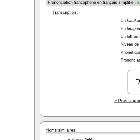
Prononciation francophone en français simplifié :
a
Transcription :
En
kataka
En
hiraga
En lettres 
Niveau de f
Phonétique
Prononciat
»
Plus d'opti
Noms similaires
»
Hinata (FR)