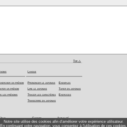
Top △
énoms
Langue
hercher un prénom
Prononcer le japonais
Exemples
uter un prénom
Lire le japonais
Taper en japonais
s les prénoms
Tracer les caractères
Exercices
Transcrire en japonais
Jeux
Culture
Actualité
Notre site utilise des cookies afin d’améliorer votre expérience utilisateur.
En continuant votre navigation, vous consentez à l'utilisation de ces cookies.