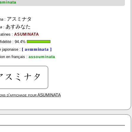
sminata
アスミナタ
na
:
あすみなた
na
:
latines :
ASUMINATA
idélité :
94.4
%
[ asɯminata ]
 japonaise :
ion en français :
assouminata
ons d'affichage pour
ASUMINATA