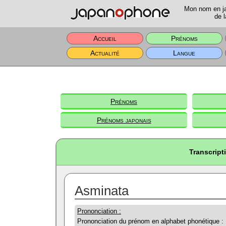
Mon nom en jap
de l
Accueil
Prénoms
Actualité
Langue
Prénoms
Prénoms japonais
Transcript
Asminata
Prononciation :
Prononciation du prénom en alphabet phonétique :