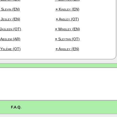
Slevin (EN)
»
Kinsley (EN)
Jesley (EN)
»
Ansley (OT)
Jasleen (OT)
»
Winsley (EN)
Abslem (AR)
»
Sleytan (OT)
Yslème (OT)
»
Ainsley (EN)
F.A.Q.