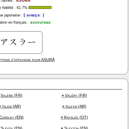
 latines :
ASURĀ
fidélité :
61.7
%
[ asɯɽaː ]
e japonaise :
tion en français :
assoulaaa
tions d'affichage pour
ASURĀ
Valère (FR)
»
Valéry (FR)
»
Islem (AR)
»
Isleym (AR)
Cursley (EN)
»
Kayslee (OT)
Sleydy (EN)
»
Sleyton (EN)