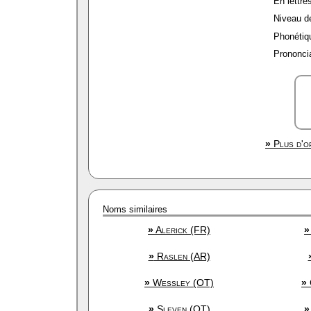
En lettres
Niveau de 
Phonétiqu
Prononcia
»
Plus d'op
Noms similaires
»
Alerick (FR)
»
»
Raslen (AR)
»
Wessley (OT)
»
»
Sleven (OT)
»