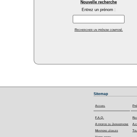
Nouvelle recherche
Entrez un prénom :
Rechercher un prénom composé.
Sitemap
Accueil
Pr
F.A.Q.
Rec
A propos du Japanophone
Ajo
Mentions légales
Tou
Votre profil