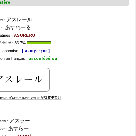
slère
アスレール
na
:
あすれーる
a
:
atines :
ASURĒRU
idélité :
86.7
%
[ asɯɽeːɽɯ ]
 japonaise :
on en français :
assoulééélou
ions d'affichage pour
ASURĒRU
アスラー
ana
:
あすらー
ana
: