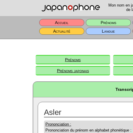
Mon nom en jap
de l
Accueil
Prénoms
Actualité
Langue
Prénoms
Prénoms japonais
Transcri
Asler
Prononciation :
Prononciation du prénom en alphabet phonétique :