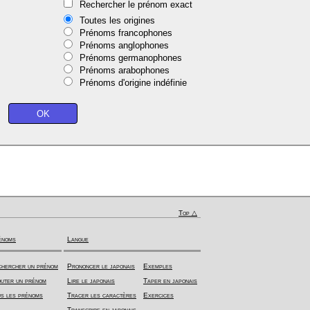
Rechercher le prénom exact
Toutes les origines
Prénoms francophones
Prénoms anglophones
Prénoms germanophones
Prénoms arabophones
Prénoms d'origine indéfinie
Top △
énoms
Langue
hercher un prénom
Prononcer le japonais
Exemples
uter un prénom
Lire le japonais
Taper en japonais
s les prénoms
Tracer les caractères
Exercices
Transcrire en japonais