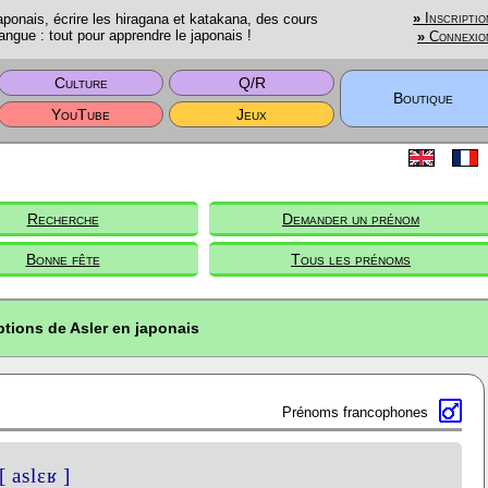
onais, écrire les hiragana et katakana, des cours
»
Inscriptio
angue : tout pour apprendre le japonais !
»
Connexio
Culture
Q/R
Boutique
YouTube
Jeux
Recherche
Demander un prénom
Bonne fête
Tous les prénoms
ptions de Asler en japonais
Prénoms francophones
[ aslɛʁ ]