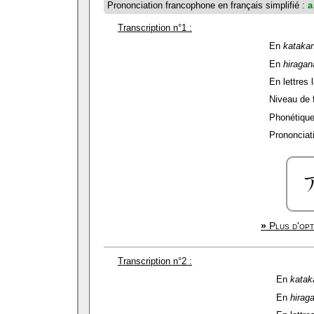
Prononciation francophone en français simplifié :
a
Transcription n°1 :
En
kataka
En
hiragan
En lettres l
Niveau de f
Phonétique
Prononciati
»
Plus d'opt
Transcription n°2 :
En
katak
En
hirag