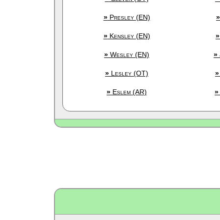
»
Presley (EN)
»
»
Kensley (EN)
»
»
Wesley (EN)
»
»
Lesley (OT)
»
»
Eslem (AR)
»