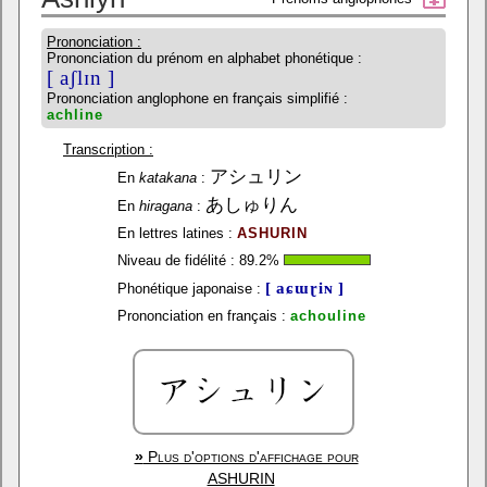
Prononciation :
Prononciation du prénom en alphabet phonétique :
[ aʃlɪn ]
Prononciation anglophone en français simplifié :
achline
Transcription :
アシュリン
En
katakana
:
あしゅりん
En
hiragana
:
En lettres latines :
ASHURIN
Niveau de fidélité :
89.2
%
[ aɕɯɽiɴ ]
Phonétique japonaise :
Prononciation en français :
achouline
»
Plus d'options d'affichage pour
ASHURIN