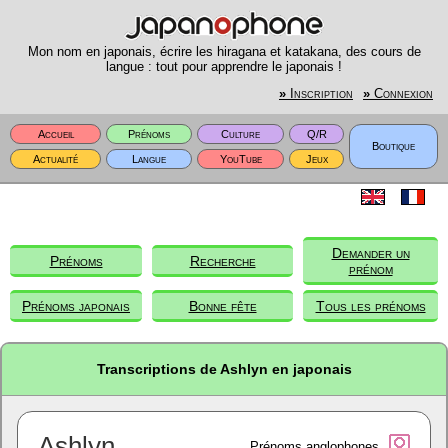
Mon nom en japonais, écrire les hiragana et katakana, des cours de
langue : tout pour apprendre le japonais !
»
Inscription
»
Connexion
Accueil
Prénoms
Culture
Q/R
Boutique
Actualité
Langue
YouTube
Jeux
Demander un
Prénoms
Recherche
prénom
Prénoms japonais
Bonne fête
Tous les prénoms
Transcriptions de Ashlyn en japonais
Ashlyn
Prénoms anglophones