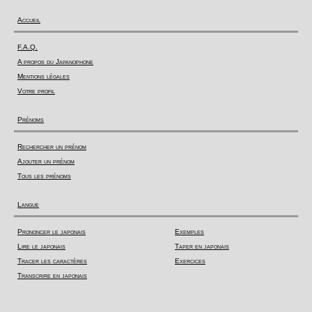
Accueil
F.A.Q.
A propos du Japanophone
Mentions légales
Votre profil
Prénoms
Rechercher un prénom
Ajouter un prénom
Tous les prénoms
Langue
Prononcer le japonais
Exemples
Lire le japonais
Taper en japonais
Tracer les caractères
Exercices
Transcrire en japonais