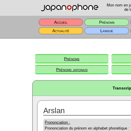
Mon nom en jap
de l
Accueil
Prénoms
Actualité
Langue
Prénoms
Prénoms japonais
Transcrip
Arslan
Prononciation :
Prononciation du prénom en alphabet phonétique :