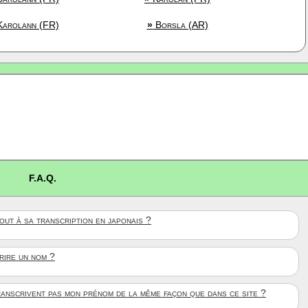
arolann (FR)
»
Borsla (AR)
F.A.Q.
ut à sa transcription en japonais ?
crire un nom ?
anscrivent pas mon prénom de la même façon que dans ce site ?