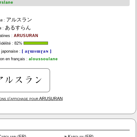
rslane
アルスラン
na
:
あるすらん
a
:
atines :
ARUSURAN
délité :
82
%
[ aɽɯsɯɽaɴ ]
 japonaise :
on en français :
aloussoulane
ons d'affichage pour
ARUSURAN
arolann (FR)
»
Karolan (FR)