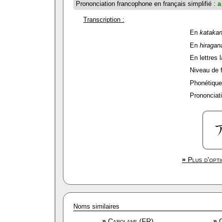
Prononciation francophone en français simplifié :
a
Transcription :
En
kataka
En
hiragan
En lettres l
Niveau de fi
Phonétique
Prononciati
»
Plus d'opti
Noms similaires
»
Carolane (FR)
»
C