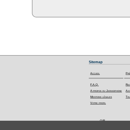
Sitemap
Accueil
Pr
F.A.Q.
Rec
A propos du Japanophone
Ajo
Mentions légales
Tou
Votre profil
Q/R