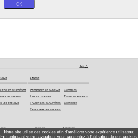
Top △
énoms
Langue
hercher un prénom
Prononcer le japonais
Exemples
uter un prénom
Lire le japonais
Taper en japonais
s les prénoms
Tracer les caractères
Exercices
Transcrire en japonais
Jeux
Culture
Actualité
Notre site utilise des cookies afin d’améliorer votre expérience utilisateur.
En continuant votre navigation, vous consentez à l'utilisation de ces cookies.