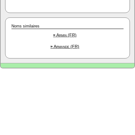
Noms similaires
»
Armin (FR)
»
Armande (FR)