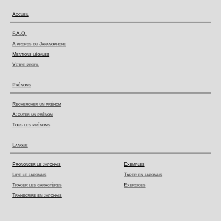
Accueil
F.A.Q.
A propos du Japanophone
Mentions légales
Votre profil
Prénoms
Rechercher un prénom
Ajouter un prénom
Tous les prénoms
Langue
Prononcer le japonais
Exemples
Lire le japonais
Taper en japonais
Tracer les caractères
Exercices
Transcrire en japonais