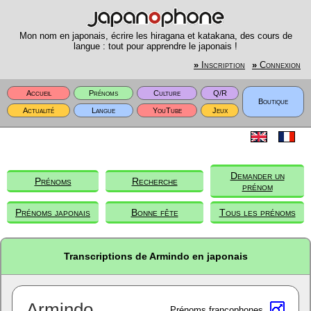
Mon nom en japonais, écrire les hiragana et katakana, des cours de
langue : tout pour apprendre le japonais !
»
Inscription
»
Connexion
Accueil
Prénoms
Culture
Q/R
Boutique
Actualité
Langue
YouTube
Jeux
Demander un
Prénoms
Recherche
prénom
Prénoms japonais
Bonne fête
Tous les prénoms
Transcriptions de Armindo en japonais
Armindo
Prénoms francophones