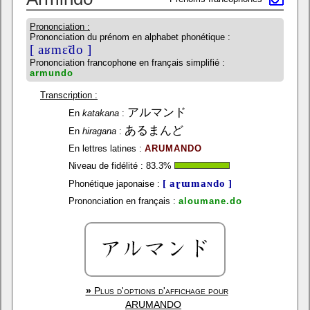
Prononciation :
Prononciation du prénom en alphabet phonétique :
[ aʁmɛ̃do ]
Prononciation francophone en français simplifié :
armundo
Transcription :
アルマンド
En
katakana
:
あるまんど
En
hiragana
:
En lettres latines :
ARUMANDO
Niveau de fidélité :
83.3
%
[ aɽɯmaɴdo ]
Phonétique japonaise :
Prononciation en français :
aloumane.do
»
Plus d'options d'affichage pour
ARUMANDO