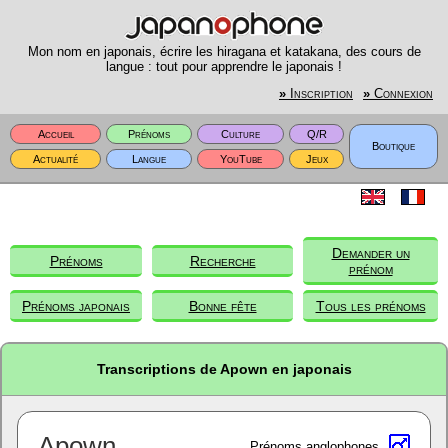
Mon nom en japonais, écrire les hiragana et katakana, des cours de
langue : tout pour apprendre le japonais !
»
Inscription
»
Connexion
Accueil
Prénoms
Culture
Q/R
Boutique
Actualité
Langue
YouTube
Jeux
Demander un
Prénoms
Recherche
prénom
Prénoms japonais
Bonne fête
Tous les prénoms
Transcriptions de Apown en japonais
Apown
Prénoms anglophones