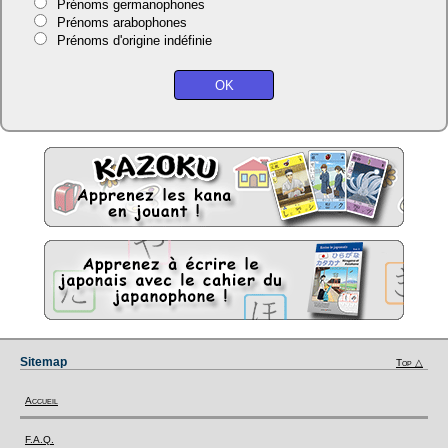
Prénoms germanophones
Prénoms arabophones
Prénoms d'origine indéfinie
Sitemap
Top △
Accueil
F.A.Q.