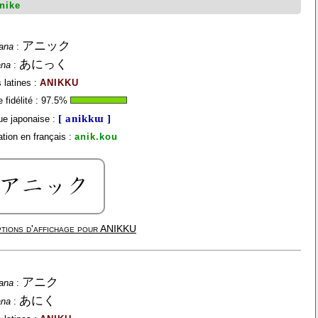
nike
アニック
ana
:
あにっく
ana
:
 latines :
ANIKKU
fidélité :
97.5
%
[ anikkɯ ]
e japonaise :
tion en français :
anik.kou
tions d'affichage pour
ANIKKU
アニク
ana
:
あにく
ana
: