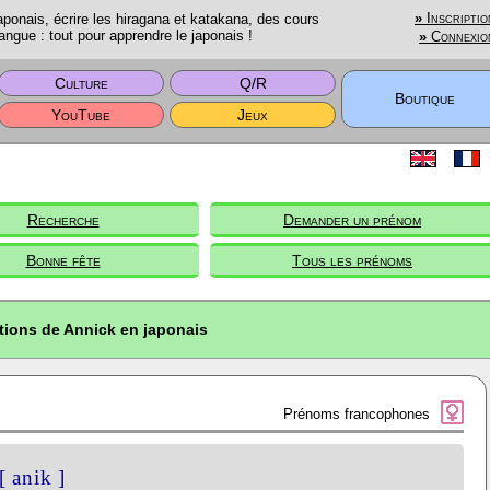
onais, écrire les hiragana et katakana, des cours
»
Inscriptio
angue : tout pour apprendre le japonais !
»
Connexio
Culture
Q/R
Boutique
YouTube
Jeux
Recherche
Demander un prénom
Bonne fête
Tous les prénoms
tions de Annick en japonais
Prénoms francophones
[ anik ]