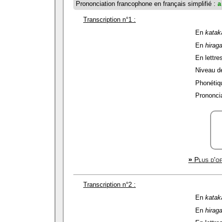
Prononciation francophone en français simplifié :
a
Transcription n°1 :
En
katak
En
hirag
En lettres
Niveau de 
Phonétiqu
Prononcia
»
Plus d'op
Transcription n°2 :
En
katak
En
hirag