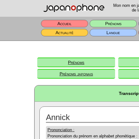
Mon nom en jap
de l
Accueil
Prénoms
Actualité
Langue
Prénoms
Prénoms japonais
Transcrip
Annick
Prononciation :
Prononciation du prénom en alphabet phonétique :