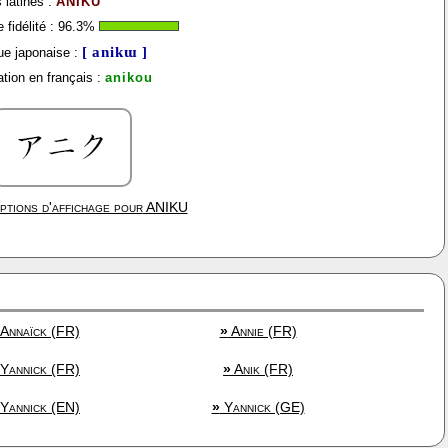
 latines :
ANIKU
fidélité :
96.3
%
[ anikɯ ]
e japonaise :
tion en français :
anikou
ptions d'affichage pour
ANIKU
Annaïck (FR)
»
Annie (FR)
Yannick (FR)
»
Anik (FR)
Yannick (EN)
»
Yannick (GE)