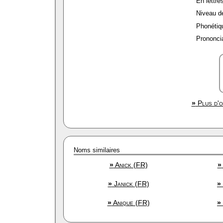
En lettres
Niveau de 
Phonétiqu
Prononcia
»
Plus d'o
Noms similaires
»
Anick (FR)
»
»
Janick (FR)
»
»
Anique (FR)
»