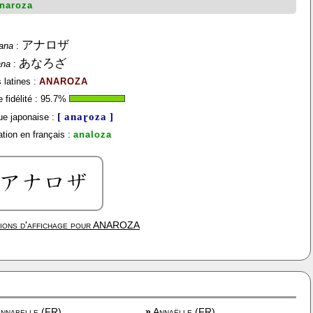
naroza
アナロザ
ana
:
あなろざ
ana
:
 latines :
ANAROZA
fidélité :
95.7
%
[ anaɽoza ]
e japonaise :
tion en français :
analoza
ions d'affichage pour
ANAROZA
nnabelle (FR)
»
Annaëlle (FR)