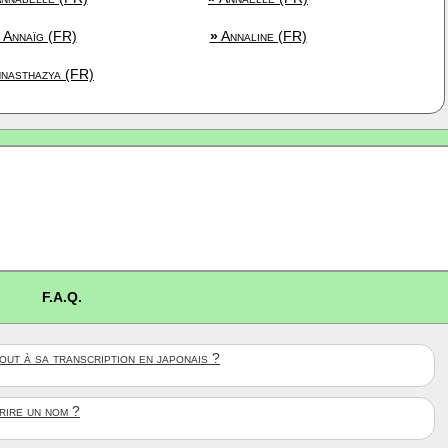
Annaïg (FR)
»
Annaline (FR)
nasthazya (FR)
F.A.Q.
ut à sa transcription en japonais ?
crire un nom ?