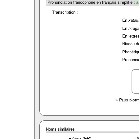
Prononciation francophone en français simplifié :
a
Transcription :
En
katak
En
hirag
En lettres
Niveau de 
Phonétiqu
Prononcia
»
Plus d'opt
Noms similaires
»
Anna (FR)
»
A