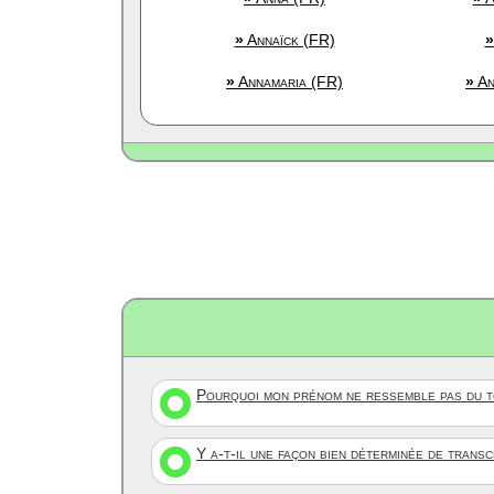
»
Annaïck (FR)
»
»
Annamaria (FR)
»
An
Pourquoi mon prénom ne ressemble pas du to
Y a-t-il une façon bien déterminée de trans