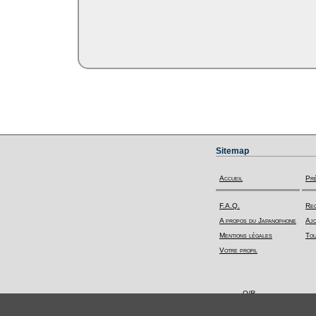
Sitemap
Accueil
Pr
F.A.Q.
Rec
A propos du Japanophone
Ajo
Mentions légales
Tou
Votre profil
Q/R