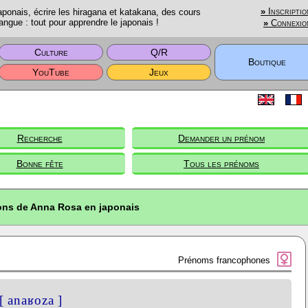
onais, écrire les hiragana et katakana, des cours
»
Inscriptio
angue : tout pour apprendre le japonais !
»
Connexio
Culture
Q/R
Boutique
YouTube
Jeux
Recherche
Demander un prénom
Bonne fête
Tous les prénoms
ions de Anna Rosa en japonais
Prénoms francophones
[ anaʁoza ]