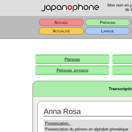
Mon nom en jap
de l
Accueil
Prénoms
Actualité
Langue
Prénoms
Prénoms japonais
Transcript
Anna Rosa
Prononciation :
Prononciation du prénom en alphabet phonétique :