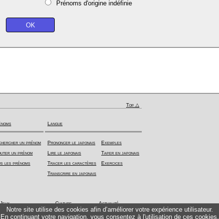
Prénoms d'origine indéfinie
Top △
énoms
Langue
hercher un prénom
Prononcer le japonais
Exemples
uter un prénom
Lire le japonais
Taper en japonais
s les prénoms
Tracer les caractères
Exercices
Transcrire en japonais
Jeux
Culture
Actualité
Notre site utilise des cookies afin d’améliorer votre expérience utilisateur.
En continuant votre navigation, vous consentez à l'utilisation de ces cookies.