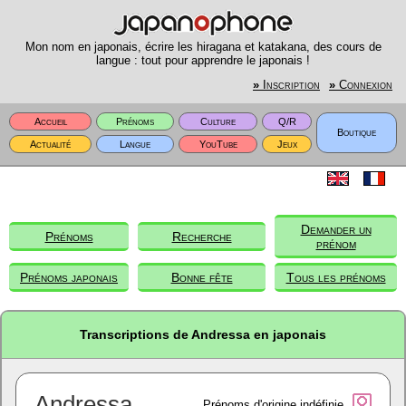
Mon nom en japonais, écrire les hiragana et katakana, des cours de
langue : tout pour apprendre le japonais !
»
Inscription
»
Connexion
Accueil
Prénoms
Culture
Q/R
Boutique
Actualité
Langue
YouTube
Jeux
Demander un
Prénoms
Recherche
prénom
Prénoms japonais
Bonne fête
Tous les prénoms
Transcriptions de Andressa en japonais
Andressa
Prénoms d'origine indéfinie