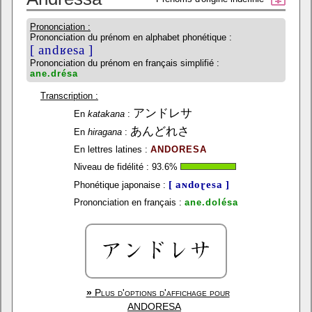
Prononciation :
Prononciation du prénom en alphabet phonétique :
[ andʁesa ]
Prononciation du prénom en français simplifié :
ane.drésa
Transcription :
アンドレサ
En
katakana
:
あんどれさ
En
hiragana
:
En lettres latines :
ANDORESA
Niveau de fidélité :
93.6
%
[ aɴdoɽesa ]
Phonétique japonaise :
Prononciation en français :
ane.dolésa
»
Plus d'options d'affichage pour
ANDORESA