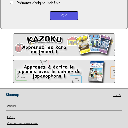
Prénoms d'origine indéfinie
Sitemap
Top △
Accueil
F.A.Q.
A propos du Japanophone