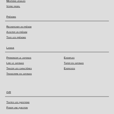
Mentions légales
Votre profil
Prénoms
Rechercher un prénom
Ajouter un prénom
Tous les prénoms
Langue
Prononcer le japonais
Exemples
Lire le japonais
Taper en japonais
Tracer les caractères
Exercices
Transcrire en japonais
Q/R
Toutes les questions
Poser une question