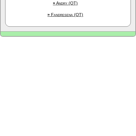
»
Andry (OT)
»
Fandresena (OT)