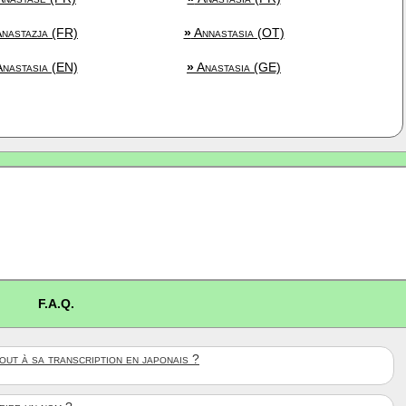
nastazja (FR)
»
Annastasia (OT)
nastasia (EN)
»
Anastasia (GE)
F.A.Q.
ut à sa transcription en japonais ?