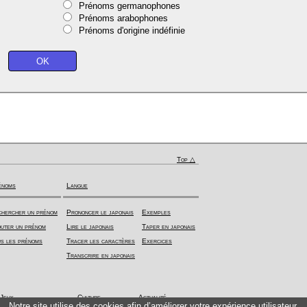
Prénoms germanophones
Prénoms arabophones
Prénoms d'origine indéfinie
Top △
énoms
Langue
hercher un prénom
Prononcer le japonais
Exemples
uter un prénom
Lire le japonais
Taper en japonais
s les prénoms
Tracer les caractères
Exercices
Transcrire en japonais
Jeux
Culture
Actualité
Notre site utilise des cookies afin d’améliorer votre expérience utilisateur.