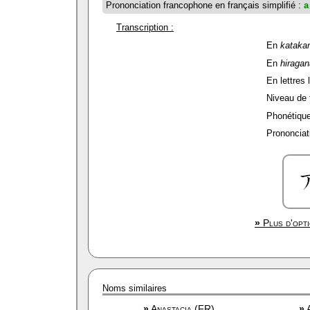
Prononciation francophone en français simplifié :
a
Transcription :
En
kataka
En
hiragan
En lettres 
Niveau de f
Phonétique
Prononciat
»
Plus d'opti
Noms similaires
»
Anastacia (FR)
»
A