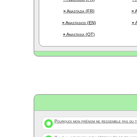
»
Anastazia (FR)
»
A
»
Anastasios (EN)
»
A
»
Anastasia (OT)
Pourquoi mon prénom ne ressemble pas du to