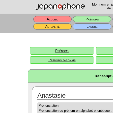
Mon nom en jap
de l
Accueil
Prénoms
Actualité
Langue
Prénoms
Prénoms japonais
Transcript
Anastasie
Prononciation :
Prononciation du prénom en alphabet phonétique :