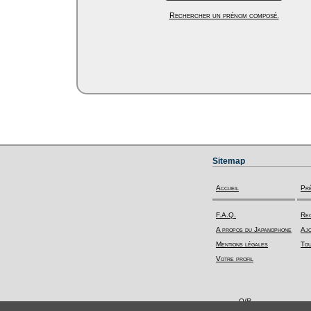
Rechercher un prénom composé.
Sitemap
Accueil
Pr
F.A.Q.
Rec
A propos du Japanophone
Ajo
Mentions légales
Tou
Votre profil
Q/R