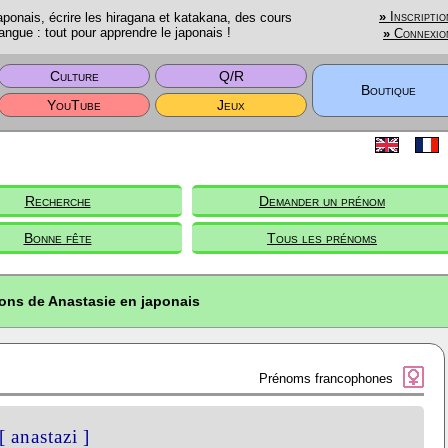
onais, écrire les hiragana et katakana, des cours
»
Inscriptio
angue : tout pour apprendre le japonais !
»
Connexio
Culture
Q/R
Boutique
YouTube
Jeux
Recherche
Demander un prénom
Bonne fête
Tous les prénoms
ions de Anastasie en japonais
Prénoms francophones
[ anastazi ]