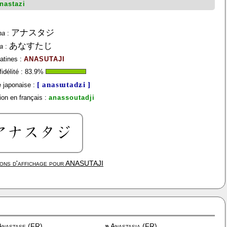
nastazi
アナスタジ
na
:
あなすたじ
a
:
latines :
ANASUTAJI
idélité :
83.9
%
[ anasɯtadʑi ]
 japonaise :
ion en français :
anassoutadji
ons d'affichage pour
ANASUTAJI
nastase (FR)
»
Anastasia (FR)