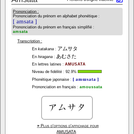
Prononciation :
Prononciation du prénom en alphabet phonétique :
[ amsata ]
Prononciation du prénom en français simplifié :
amsata
Transcription :
アムサタ
En
katakana
:
あむさた
En
hiragana
:
En lettres latines :
AMUSATA
Niveau de fidélité :
92.9
%
[ amɯsata ]
Phonétique japonaise :
Prononciation en français :
amoussata
»
Plus d'options d'affichage pour
AMUSATA