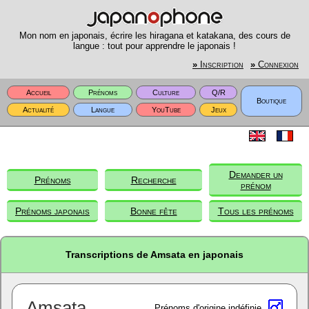
Mon nom en japonais, écrire les hiragana et katakana, des cours de
langue : tout pour apprendre le japonais !
»
Inscription
»
Connexion
Accueil
Prénoms
Culture
Q/R
Boutique
Actualité
Langue
YouTube
Jeux
Demander un
Prénoms
Recherche
prénom
Prénoms japonais
Bonne fête
Tous les prénoms
Transcriptions de Amsata en japonais
Amsata
Prénoms d'origine indéfinie