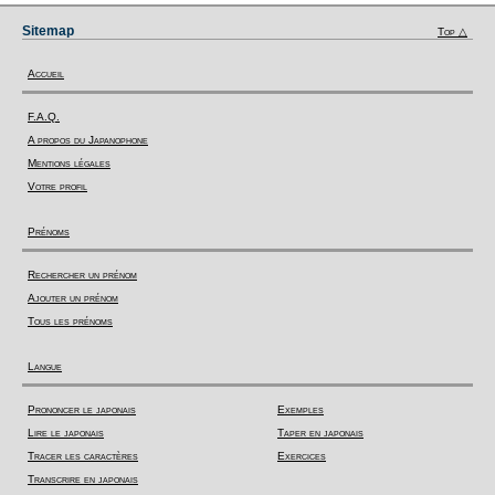
Sitemap
Top △
Accueil
F.A.Q.
A propos du Japanophone
Mentions légales
Votre profil
Prénoms
Rechercher un prénom
Ajouter un prénom
Tous les prénoms
Langue
Prononcer le japonais
Exemples
Lire le japonais
Taper en japonais
Tracer les caractères
Exercices
Transcrire en japonais