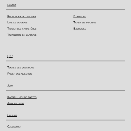
Langue
Prononcer le japonais
Exemples
Lire le japonais
Taper en japonais
Tracer les caractères
Exercices
Transcrire en japonais
Q/R
Toutes les questions
Poser une question
Jeux
Kazoku - Jeu de cartes
Jeux en ligne
Culture
Calendrier