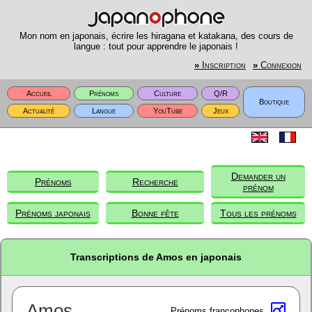
Mon nom en japonais, écrire les hiragana et katakana, des cours de
langue : tout pour apprendre le japonais !
»
Inscription
»
Connexion
Accueil
Prénoms
Culture
Q/R
Boutique
Actualité
Langue
YouTube
Jeux
Demander un
Prénoms
Recherche
prénom
Prénoms japonais
Bonne fête
Tous les prénoms
Transcriptions de Amos en japonais
Amos
Prénoms francophones