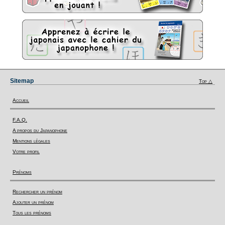
Sitemap
Top △
Accueil
F.A.Q.
A propos du Japanophone
Mentions légales
Votre profil
Prénoms
Rechercher un prénom
Ajouter un prénom
Tous les prénoms