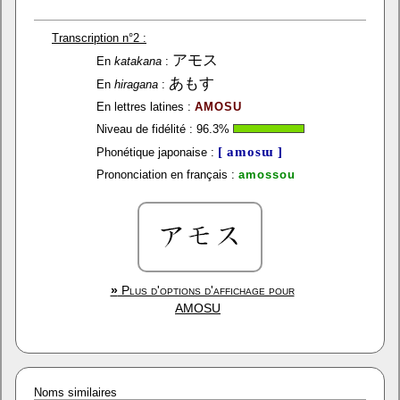
Transcription n°2 :
アモス
En
katakana
:
あもす
En
hiragana
:
En lettres latines :
AMOSU
Niveau de fidélité :
96.3
%
[ amosɯ ]
Phonétique japonaise :
Prononciation en français :
amossou
»
Plus d'options d'affichage pour
AMOSU
Noms similaires