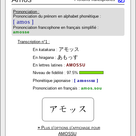
Prononciation :
Prononciation du prénom en alphabet phonétique :
[ amos ]
Prononciation francophone en français simplifié :
amosse
Transcription n°1 :
アモッス
En
katakana
:
あもっす
En
hiragana
:
En lettres latines :
AMOSSU
Niveau de fidélité :
97.5
%
[ amossɯ ]
Phonétique japonaise :
Prononciation en français :
amos.sou
»
Plus d'options d'affichage pour
AMOSSU