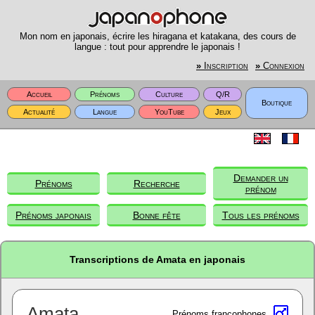
Mon nom en japonais, écrire les hiragana et katakana, des cours de
langue : tout pour apprendre le japonais !
»
Inscription
»
Connexion
Accueil
Prénoms
Culture
Q/R
Boutique
Actualité
Langue
YouTube
Jeux
Demander un
Prénoms
Recherche
prénom
Prénoms japonais
Bonne fête
Tous les prénoms
Transcriptions de Amata en japonais
Amata
Prénoms francophones