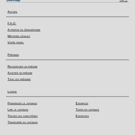
Sitemap
Top △
Accueil
F.A.Q.
A propos du Japanophone
Mentions légales
Votre profil
Prénoms
Rechercher un prénom
Ajouter un prénom
Tous les prénoms
Langue
Prononcer le japonais
Exemples
Lire le japonais
Taper en japonais
Tracer les caractères
Exercices
Transcrire en japonais