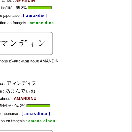
latines :
AMANDIN
fidélité :
95.8
%
[ amaɴdiɴ ]
e japonaise :
ion en français :
amane.dine
ions d'affichage pour
AMANDIN
アマンディヌ
na
:
あまんでぃぬ
a
:
latines :
AMANDINU
idélité :
94.2
%
[ amaɴdinɯ ]
 japonaise :
on en français :
amane.dinou