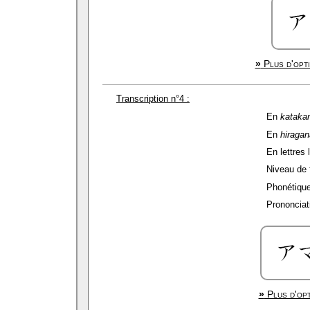
»
Plus d'opti
Transcription n°4 :
En
kataka
En
hiragan
En lettres 
Niveau de f
Phonétique
Prononciati
»
Plus d'opt