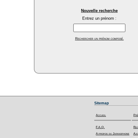
Nouvelle recherche
Entrez un prénom :
Rechercher un prénom composé.
Sitemap
Accueil
Pr
F.A.Q.
Rec
A propos du Japanophone
Ajo