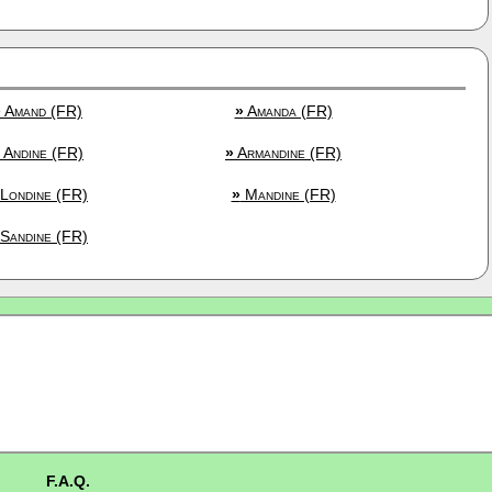
»
Amand (FR)
»
Amanda (FR)
Andine (FR)
»
Armandine (FR)
Londine (FR)
»
Mandine (FR)
Sandine (FR)
F.A.Q.