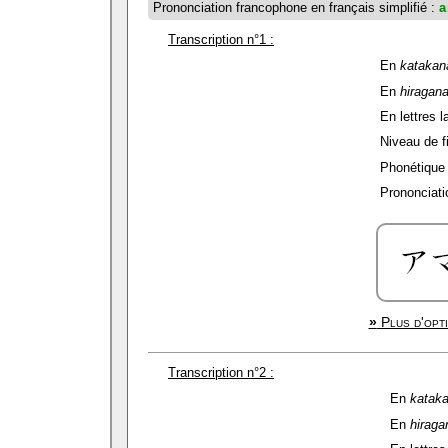
Prononciation francophone en français simplifié :
a
Transcription n°1 :
En
katakan
En
hiragan
En lettres l
Niveau de fi
Phonétique 
Prononciati
»
Plus d'opti
Transcription n°2 :
En
katak
En
hiraga