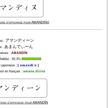
ons d'affichage pour
AMANDINU
アマンディーン
na
:
あまんでぃーん
a
:
latines :
AMANDĪN
idélité :
93.3
%
[ amaɴdiːɴ ]
 japonaise :
on en français :
amane.diiine
ions d'affichage pour
AMANDĪN