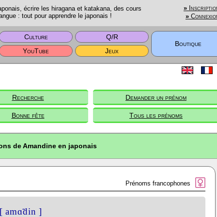
onais, écrire les hiragana et katakana, des cours
»
Inscriptio
angue : tout pour apprendre le japonais !
»
Connexio
Culture
Q/R
Boutique
YouTube
Jeux
Recherche
Demander un prénom
Bonne fête
Tous les prénoms
ions de Amandine en japonais
Prénoms francophones
[ amɑ̃din ]