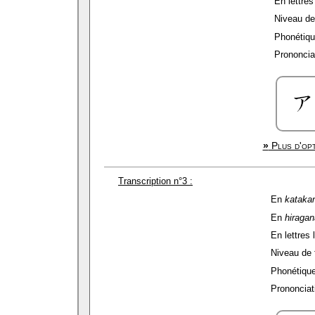
En lettres 
Niveau de 
Phonétiqu
Prononciat
»
Plus d'opt
Transcription n°3 :
En
kataka
En
hiragan
En lettres 
Niveau de f
Phonétique
Prononciati