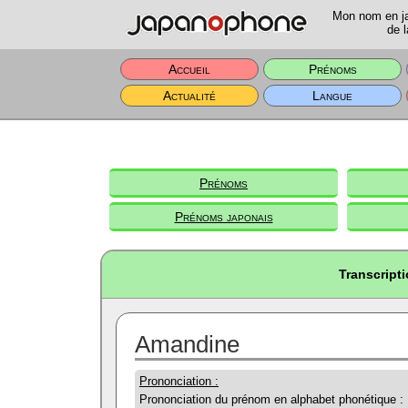
Mon nom en jap
de l
Accueil
Prénoms
Actualité
Langue
Prénoms
Prénoms japonais
Transcript
Amandine
Prononciation :
Prononciation du prénom en alphabet phonétique :