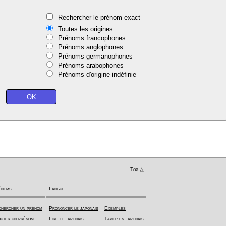
Rechercher le prénom exact
Toutes les origines
Prénoms francophones
Prénoms anglophones
Prénoms germanophones
Prénoms arabophones
Prénoms d'origine indéfinie
Top △
énoms
Langue
hercher un prénom
Prononcer le japonais
Exemples
uter un prénom
Lire le japonais
Taper en japonais