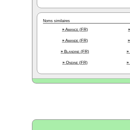
Noms similaires
»
Amance (FR)
»
Amande (FR)
»
»
Blandine (FR)
»
»
Ondine (FR)
»