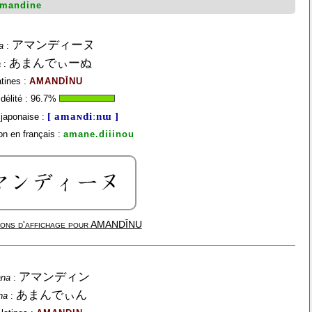
mandine
アマンディーヌ
a
:
あまんでぃーぬ
a
:
atines :
AMANDĪNU
délité :
96.7
%
[ amaɴdiːnɯ ]
japonaise :
on en français :
amane.diiinou
ons d'affichage pour
AMANDĪNU
アマンディン
ana
:
あまんでぃん
na
: