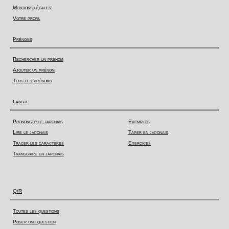
Mentions légales
Votre profil
Prénoms
Rechercher un prénom
Ajouter un prénom
Tous les prénoms
Langue
Prononcer le japonais
Exemples
Lire le japonais
Taper en japonais
Tracer les caractères
Exercices
Transcrire en japonais
Q/R
Toutes les questions
Poser une question