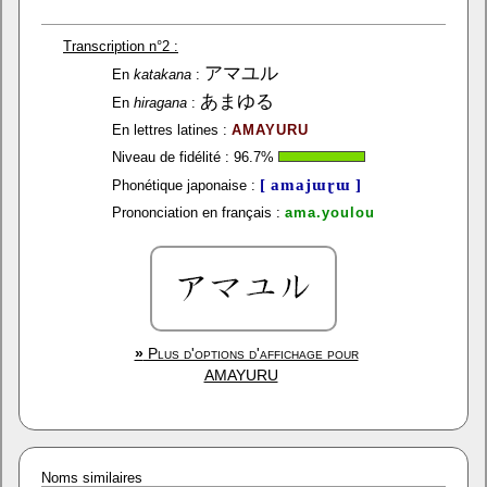
Transcription n°2 :
アマユル
En
katakana
:
あまゆる
En
hiragana
:
En lettres latines :
AMAYURU
Niveau de fidélité :
96.7
%
[ amajɯɽɯ ]
Phonétique japonaise :
Prononciation en français :
ama.youlou
»
Plus d'options d'affichage pour
AMAYURU
Noms similaires