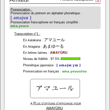
Prononciation :
Prononciation du prénom en alphabet phonétique :
[ amajuʁ ]
Prononciation francophone en français simplifié :
ama.youre
Transcription n°1 :
アマユール
En
katakana
:
あまゆーる
En
hiragana
:
En lettres latines :
AMAYŪRU
Niveau de fidélité :
97.5
%
[ amajɯːɽɯ ]
Phonétique japonaise :
Prononciation en français :
ama.youuulou
»
Plus d'options d'affichage pour
AMAYŪRU