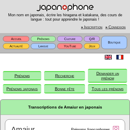
Mon nom en japonais, écrire les hiragana et katakana, des cours de
langue : tout pour apprendre le japonais !
»
Inscription
»
Connexion
Accueil
Prénoms
Culture
Q/R
Boutique
Actualité
Langue
YouTube
Jeux
Demander un
Prénoms
Recherche
prénom
Prénoms japonais
Bonne fête
Tous les prénoms
Transcriptions de Amaiur en japonais
Amaiur
Prénoms francophones