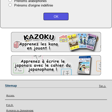
Prénoms arabophones
Prénoms d'origine indéfinie
Sitemap
Top △
Accueil
F.A.Q.
A propos du Japanophone