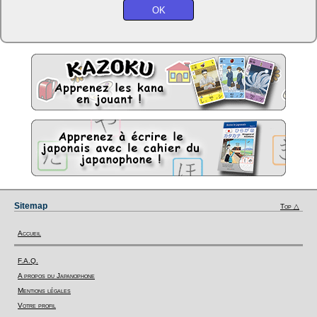
Sitemap
Top △
Accueil
F.A.Q.
A propos du Japanophone
Mentions légales
Votre profil