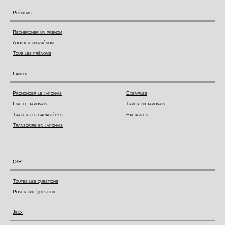
Prénoms
Rechercher un prénom
Ajouter un prénom
Tous les prénoms
Langue
Prononcer le japonais
Exemples
Lire le japonais
Taper en japonais
Tracer les caractères
Exercices
Transcrire en japonais
Q/R
Toutes les questions
Poser une question
Jeux