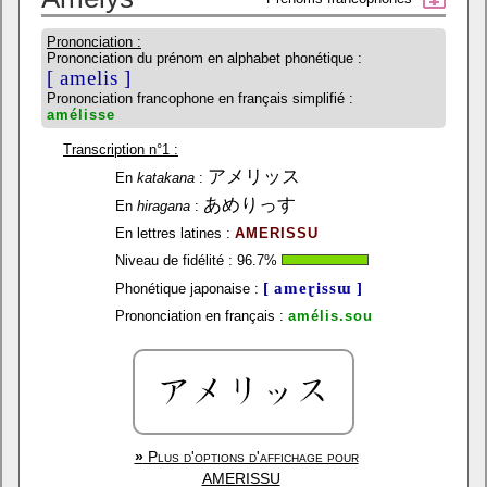
Prononciation :
Prononciation du prénom en alphabet phonétique :
[ amelis ]
Prononciation francophone en français simplifié :
amélisse
Transcription n°1 :
アメリッス
En
katakana
:
あめりっす
En
hiragana
:
En lettres latines :
AMERISSU
Niveau de fidélité :
96.7
%
[ ameɽissɯ ]
Phonétique japonaise :
Prononciation en français :
amélis.sou
»
Plus d'options d'affichage pour
AMERISSU