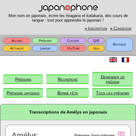
Mon nom en japonais, écrire les hiragana et katakana, des cours de
langue : tout pour apprendre le japonais !
»
Inscription
»
Connexion
Accueil
Prénoms
Culture
Q/R
Boutique
Actualité
Langue
YouTube
Jeux
Demander un
Prénoms
Recherche
prénom
Prénoms japonais
Bonne fête
Tous les prénoms
Transcriptions de Amélys en japonais
Amélys
Prénoms francophones