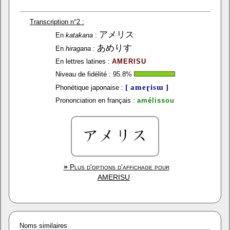
Transcription n°2 :
アメリス
En
katakana
:
あめりす
En
hiragana
:
En lettres latines :
AMERISU
Niveau de fidélité :
95.8
%
[ ameɽisɯ ]
Phonétique japonaise :
Prononciation en français :
amélissou
»
Plus d'options d'affichage pour
AMERISU
Noms similaires