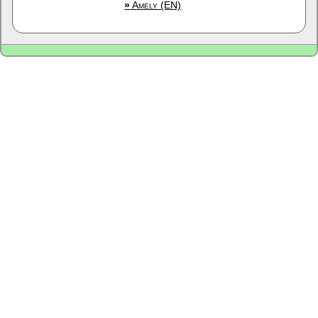
»
Amely (EN)