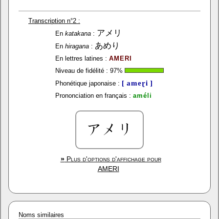
Transcription n°2 :
アメリ
En
katakana
:
あめり
En
hiragana
:
En lettres latines :
AMERI
Niveau de fidélité :
97
%
[ ameɽi ]
Phonétique japonaise :
Prononciation en français :
améli
»
Plus d'options d'affichage pour
AMERI
Noms similaires