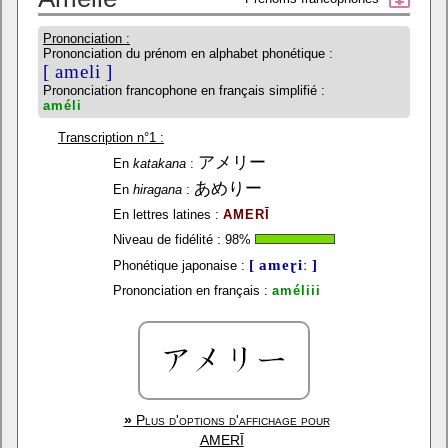
Prononciation :
Prononciation du prénom en alphabet phonétique :
[ ameli ]
Prononciation francophone en français simplifié :
améli
Transcription n°1 :
アメリー
En
katakana
:
あめりー
En
hiragana
:
En lettres latines :
AMERĪ
Niveau de fidélité :
98
%
[ ameɽiː ]
Phonétique japonaise :
Prononciation en français :
améliii
»
Plus d'options d'affichage pour
AMERĪ