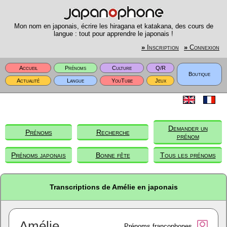
Mon nom en japonais, écrire les hiragana et katakana, des cours de
langue : tout pour apprendre le japonais !
»
Inscription
»
Connexion
Accueil
Prénoms
Culture
Q/R
Boutique
Actualité
Langue
YouTube
Jeux
Demander un
Prénoms
Recherche
prénom
Prénoms japonais
Bonne fête
Tous les prénoms
Transcriptions de Amélie en japonais
Amélie
Prénoms francophones