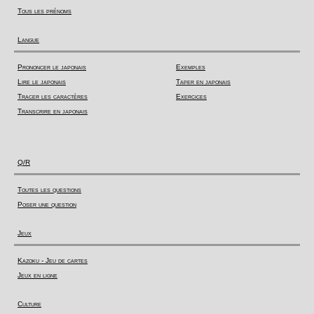
Tous les prénoms
Langue
Prononcer le japonais
Exemples
Lire le japonais
Taper en japonais
Tracer les caractères
Exercices
Transcrire en japonais
Q/R
Toutes les questions
Poser une question
Jeux
Kazoku - Jeu de cartes
Jeux en ligne
Culture