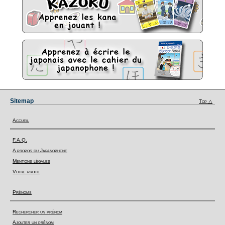
Sitemap
Top △
Accueil
F.A.Q.
A propos du Japanophone
Mentions légales
Votre profil
Prénoms
Rechercher un prénom
Ajouter un prénom