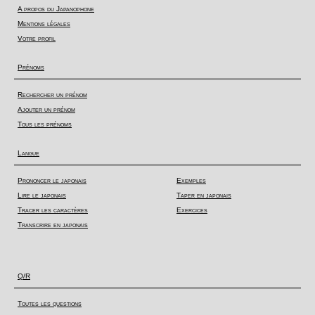
A propos du Japanophone
Mentions légales
Votre profil
Prénoms
Rechercher un prénom
Ajouter un prénom
Tous les prénoms
Langue
Prononcer le japonais
Exemples
Lire le japonais
Taper en japonais
Tracer les caractères
Exercices
Transcrire en japonais
Q/R
Toutes les questions