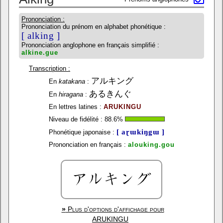
Prononciation :
Prononciation du prénom en alphabet phonétique :
[ alking ]
Prononciation anglophone en français simplifié :
alkine.gue
Transcription :
アルキング
En
katakana
:
あるきんぐ
En
hiragana
:
En lettres latines :
ARUKINGU
Niveau de fidélité :
88.6
%
[ aɽɯkiŋgɯ ]
Phonétique japonaise :
Prononciation en français :
alouking.gou
»
Plus d'options d'affichage pour
ARUKINGU