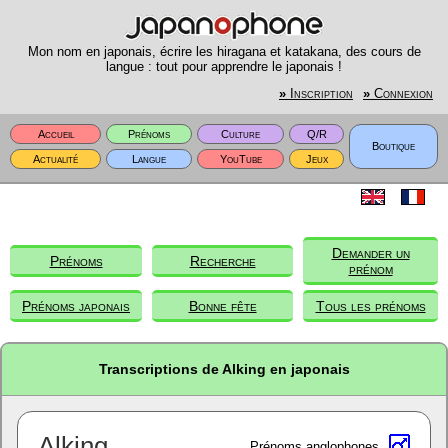
Mon nom en japonais, écrire les hiragana et katakana, des cours de
langue : tout pour apprendre le japonais !
»
Inscription
»
Connexion
Accueil
Prénoms
Culture
Q/R
Boutique
Actualité
Langue
YouTube
Jeux
Demander un
Prénoms
Recherche
prénom
Prénoms japonais
Bonne fête
Tous les prénoms
Transcriptions de Alking en japonais
Alking
Prénoms anglophones