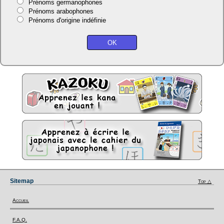
Prénoms germanophones
Prénoms arabophones
Prénoms d'origine indéfinie
Sitemap
Top △
Accueil
F.A.Q.