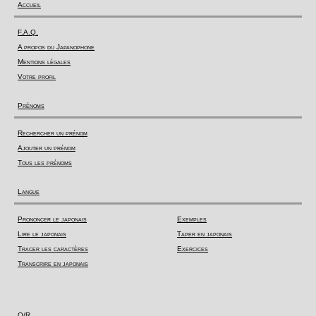
Accueil
F.A.Q.
A propos du Japanophone
Mentions légales
Votre profil
Prénoms
Rechercher un prénom
Ajouter un prénom
Tous les prénoms
Langue
Prononcer le japonais
Exemples
Lire le japonais
Taper en japonais
Tracer les caractères
Exercices
Transcrire en japonais
Q/R