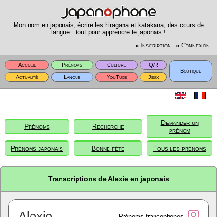
Mon nom en japonais, écrire les hiragana et katakana, des cours de
langue : tout pour apprendre le japonais !
»
Inscription
»
Connexion
Accueil
Prénoms
Culture
Q/R
Boutique
Actualité
Langue
YouTube
Jeux
Demander un
Prénoms
Recherche
prénom
Prénoms japonais
Bonne fête
Tous les prénoms
Transcriptions de Alexie en japonais
Alexie
Prénoms francophones