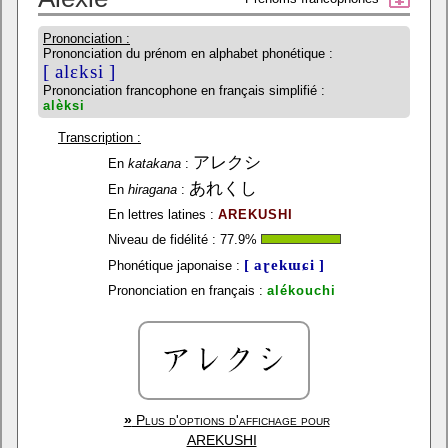
Prononciation :
Prononciation du prénom en alphabet phonétique :
[ alɛksi ]
Prononciation francophone en français simplifié :
alèksi
Transcription :
アレクシ
En
katakana
:
あれくし
En
hiragana
:
En lettres latines :
AREKUSHI
Niveau de fidélité :
77.9
%
[ aɽekɯɕi ]
Phonétique japonaise :
Prononciation en français :
alékouchi
»
Plus d'options d'affichage pour
AREKUSHI